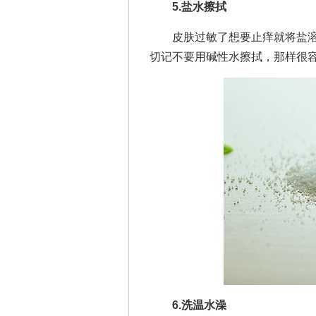
5.盐水擦拭
皮肤过敏了想要止痒就将盐溶
切记不要用碱性水擦拭，那样很
6.洗温水澡