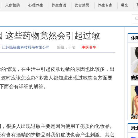
未病预防
心理养生
养生食谱
饮食禁忌
养生专家
曝光
因 这些药物竟然会引起过敏
休
：
江苏民福康科技股份有限公司
编辑：
于莹
中医养生
的情况，在生活中引起
皮肤过敏的原因
也比较多，出
，这时应该怎么办?多数人都知道出现过敏饮食方面要
?下面会有详细的解答。
，很多人出现过敏主要是因为使用了劣质的化妆品。
男
还有含有酒精的护肤品对我们皮肤也会产生刺激。其它