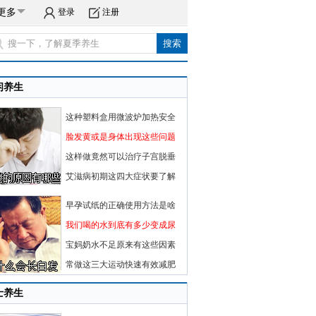
更多
登录
注册
闲养生
这种塑料盒用微波炉加热安全
脸发黄或是身体出现这些问题
这样做竟然可以治疗子宫脱垂
艾滋病初期这四大症状要了解
早孕试纸的正确使用方法是啥
我们喝的水到底有多少变成尿
宝妈奶水不足原来有这些因素
常做这三大运动快速有效减肥
士养生