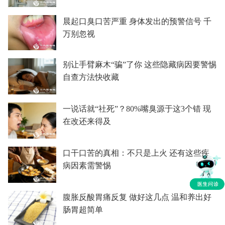
晨起口臭口苦严重 身体发出的预警信号 千
万别忽视
别让手臂麻木“骗”了你 这些隐藏病因要警惕
自查方法快收藏
一说话就“社死”？80%嘴臭源于这3个错 现
在改还来得及
口干口苦的真相：不只是上火 还有这些疾
病因素需警惕
腹胀反酸胃痛反复 做好这几点 温和养出好
肠胃超简单