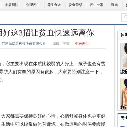
未病预防
心理养生
养生食谱
饮食禁忌
养生专家
曝光
用好这3招让贫血快速远离你
休
：
江苏民福康科技股份有限公司
编辑：
于莹
中医养生
，它主要出现在体质比较弱的人身上，孩子也会有贫
导致人们
贫血的原因
有很多，大家要特别注意一下，
状。
大家都需要保持良好的心情，心情舒畅身体也会更健
男
，生活中可以经常做体育锻炼，在做运动的时候要缓慢