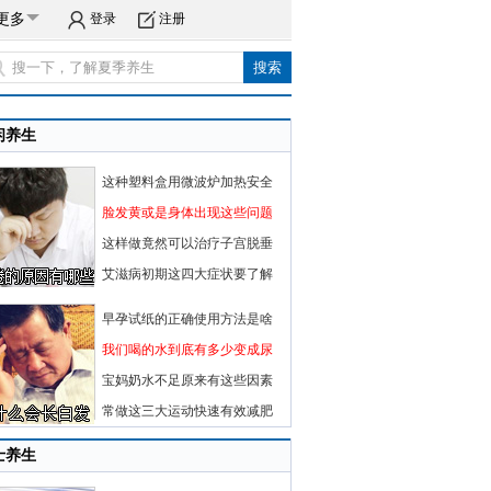
更多
登录
注册
闲养生
这种塑料盒用微波炉加热安全
脸发黄或是身体出现这些问题
这样做竟然可以治疗子宫脱垂
艾滋病初期这四大症状要了解
早孕试纸的正确使用方法是啥
我们喝的水到底有多少变成尿
宝妈奶水不足原来有这些因素
常做这三大运动快速有效减肥
士养生