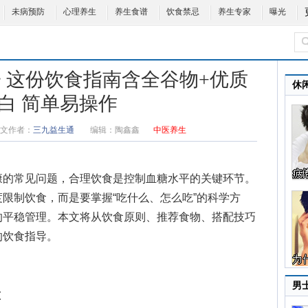
未病预防
心理养生
养生食谱
饮食禁忌
养生专家
曝光
 这份饮食指南含全谷物+优质
休
白 简单易操作
文作者：
三九益生通
编辑：
陶鑫鑫
中医养生
的常见问题，合理饮食是控制血糖水平的关键环节。
限制饮食，而是要掌握“吃什么、怎么吃”的科学方
的平稳管理。本文将从饮食原则、推荐食物、搭配技巧
的饮食指导。
男
重