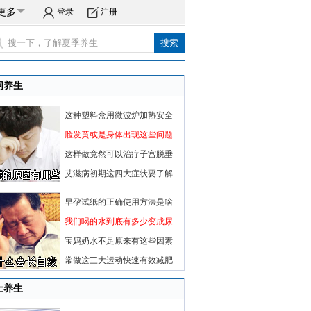
更多
登录
注册
闲养生
这种塑料盒用微波炉加热安全
脸发黄或是身体出现这些问题
这样做竟然可以治疗子宫脱垂
艾滋病初期这四大症状要了解
早孕试纸的正确使用方法是啥
我们喝的水到底有多少变成尿
宝妈奶水不足原来有这些因素
常做这三大运动快速有效减肥
士养生