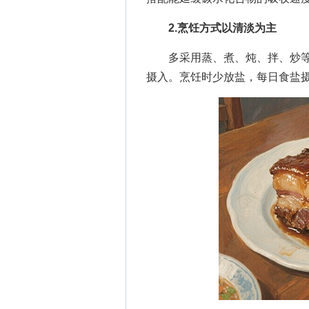
2.烹饪方式以清淡为主
多采用蒸、煮、炖、拌、炒等
摄入。烹饪时少放盐，每日食盐摄