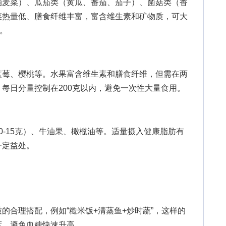
麦菜）、瓜茄类（黄瓜、番茄、茄子）、菌菇类（香
菜热量低、膳食纤维丰富，富含维生素和矿物质，可大
上。
莓、樱桃等。水果富含维生素和膳食纤维，但需在两
每日分量控制在200克以内，避免一次性大量食用。
-15克）、牛油果、橄榄油等。适量摄入健康脂肪有
一定益处。
合理搭配，例如“糙米饭+清蒸鱼+炒时蔬”，这样的
度，避免血糖快速升高。