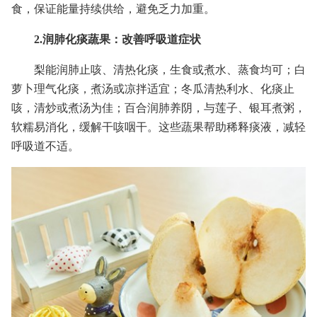
食，保证能量持续供给，避免乏力加重。
2.润肺化痰蔬果：改善呼吸道症状
梨能润肺止咳、清热化痰，生食或煮水、蒸食均可；白
萝卜理气化痰，煮汤或凉拌适宜；冬瓜清热利水、化痰止
咳，清炒或煮汤为佳；百合润肺养阴，与莲子、银耳煮粥，
软糯易消化，缓解干咳咽干。这些蔬果帮助稀释痰液，减轻
呼吸道不适。