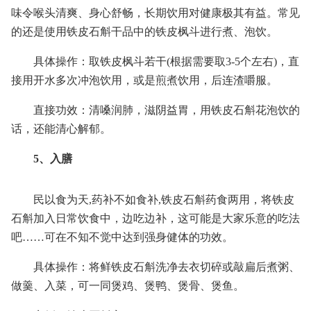
味令喉头清爽、身心舒畅，长期饮用对健康极其有益。常见
的还是使用铁皮石斛干品中的铁皮枫斗进行煮、泡饮。
具体操作：取铁皮枫斗若干(根据需要取3-5个左右)，直
接用开水多次冲泡饮用，或是煎煮饮用，后连渣嚼服。
直接功效：清嗓润肺，滋阴益胃，用铁皮石斛花泡饮的
话，还能清心解郁。
5、入膳
民以食为天,药补不如食补,铁皮石斛药食两用，将铁皮
石斛加入日常饮食中，边吃边补，这可能是大家乐意的吃法
吧……可在不知不觉中达到强身健体的功效。
具体操作：将鲜铁皮石斛洗净去衣切碎或敲扁后煮粥、
做羹、入菜，可一同煲鸡、煲鸭、煲骨、煲鱼。