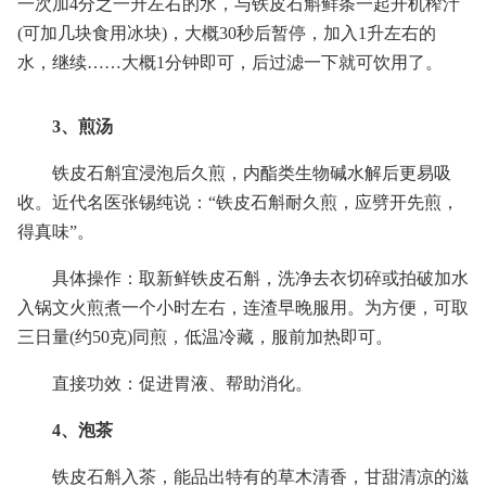
一次加4分之一升左右的水，与铁皮石斛鲜条一起开机榨汁
(可加几块食用冰块)，大概30秒后暂停，加入1升左右的
水，继续……大概1分钟即可，后过滤一下就可饮用了。
3、煎汤
铁皮石斛宜浸泡后久煎，内酯类生物碱水解后更易吸
收。近代名医张锡纯说：“铁皮石斛耐久煎，应劈开先煎，
得真味”。
具体操作：取新鲜铁皮石斛，洗净去衣切碎或拍破加水
入锅文火煎煮一个小时左右，连渣早晚服用。为方便，可取
三日量(约50克)同煎，低温冷藏，服前加热即可。
直接功效：促进胃液、帮助消化。
4、泡茶
铁皮石斛入茶，能品出特有的草木清香，甘甜清凉的滋