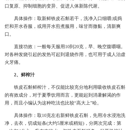
口复原、抑制细胞的变异、促进人体新陈代谢。
具体操作：取新鲜铁皮石斛若干，洗净入口细嚼;或捣
烂和开水吞服，或用开水煎煮服用，味甘而微黏，清新爽
口。
直接功效：一般每天服用10到20克，早、晚空腹嚼咽。
对各种发烧引起的发热可起到退烧作用，也可用于成人治虚
火牙痛。
2、鲜榨汁
铁皮石斛鲜榨汁，不仅能比较充分地利用吸收铁皮石斛
的有效成分，对于夏季饮用而言，更能起到消暑解渴的作
用，而且小编认为这种吃法也比较“高大上”哈。
具体操作：取10克左右新鲜铁皮石斛，先用冷水浸泡洗
净，去衣，切成短条(大约5厘米或稍短)，分两次完成：第