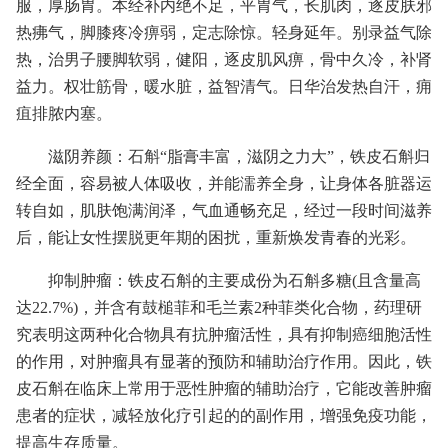
服，厚肠胃。本经补内绝不足，平胃气，长肌肉，逐皮肤邪
热疿气，脚膝疼冷痹弱，定志除惊。轻身延年。别录益气除
热，治男子腰脚软弱，健阳，逐皮肌风痹，骨中久冷，补肾
益力。权壮筋骨，暖水脏，益智清气。日华治发热自汗，痈
疽排脓内塞。‍‍‍‍‍‍‍‍‍‍‍
滋阴养颜：石斛“脂膏丰富，滋阴之力大”，铁皮石斛归
经全面，容易被人体吸收，并能濡养全身，让身体各脏器运
转自如，肌肤饱满润泽，气血通畅充足，经过一段时间滋养
后，能让女性摆脱更年期的困扰，重新焕发青春的光彩。
抑制肿瘤：铁皮石斛的主要成份为石斛多糖(且含量高
达22.7%)，并含有鼓槌菲和毛兰素2种菲类化合物，药理研
究表明这两种化合物具有抗肿瘤活性，具有抑制癌细胞活性
的作用，对肿瘤具有显著的预防和辅助治疗作用。因此，铁
皮石斛在临床上常用于恶性肿瘤的辅助治疗，它能改善肿瘤
患者的症状，减轻放化疗引起的的副作用，增强免疫功能，
提高生存质量。