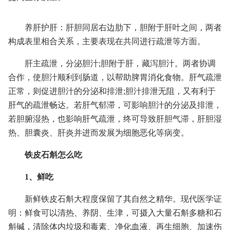
养肝护肝：肝胆同居右边肋下，胆附于肝叶之间，两者
构成表里相合关系，主要表现在共同进行疏泄等方面。
肝主疏泄，分泌胆汁;胆附于肝，藏泻胆汁。两者协调
合作，使胆汁顺利到肠道，以帮助脾胃消化食物。肝气疏泄
正常，则促进胆汁的分泌和排泄;胆汁排泄无阻，又有利于
肝气的疏泄畅达。若肝气郁滞，可影响胆汁的分泌及排泄，
若胆腑湿热，也影响肝气疏泄，终可导致肝胆气滞，肝胆湿
热、胆囊炎、肝炎并进而发展为细胞恶化等病变。
铁皮石斛怎么吃
1、鲜吃
新鲜铁皮石斛大程度保留了其自然之精华。现代医学证
明：鲜食可以清热、养阴、生津，可摄入大量石斛多糖和石
斛碱，清除体内垃圾和毒素、净化血液、再生细胞、加速伤