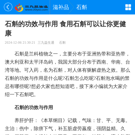
滋补品
石斛
石斛的功效与作用 食用石斛可以让你更健
康
2024-12-06 21:30:21
三九益生通
石斛
石斛是兰科植物之一，主要分布于亚洲热带和亚热带，
澳大利亚和太平洋岛屿，我国大部分分布于西南、华南、台
湾等地。可入药，名为石斛，对人体有驱解虚热之效。那么
石斛的功效与作用是什么呢?石斛怎么吃呢?石斛泡水喝的禁
忌有哪些呢?想必大家也想知道吧，接下来小编就为大家介
绍一下石斛吧。
石斛的功效与作用
养肝护肝：《本草纲目》记载，气味：甘、平、无毒。
主治：伤中，除痹下气，补五脏虚劳羸瘦，强阴益精。久