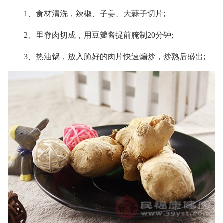
1、食材清洗，辣椒、子姜、大蒜子切片;
2、里脊肉切成，用豆瓣酱提前腌制20分钟;
3、热油锅，放入腌好的肉片快速煸炒，炒熟后盛出;