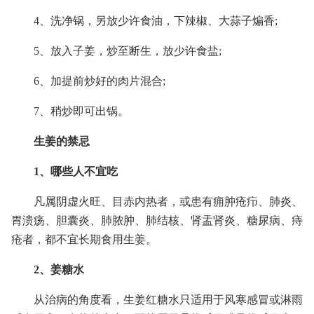
4、洗净锅，另放少许食油，下辣椒、大蒜子煸香;
5、放入子姜，炒至断生，放少许食盐;
6、加提前炒好的肉片混合;
7、稍炒即可出锅。
生姜的禁忌
1、哪些人不宜吃
凡属阴虚火旺、目赤内热者，或患有痈肿疮疖、肺炎、
胃溃疡、胆囊炎、肺脓肿、肺结核、肾盂肾炎、糖尿病、痔
疮者，都不宜长期食用生姜。
2、姜糖水
从治病的角度看，生姜红糖水只适用于风寒感冒或淋雨