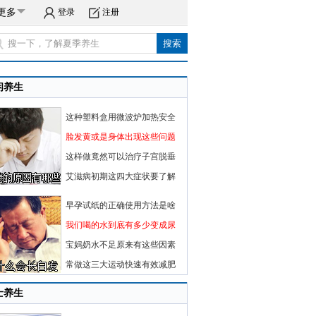
更多
登录
注册
闲养生
这种塑料盒用微波炉加热安全
脸发黄或是身体出现这些问题
这样做竟然可以治疗子宫脱垂
艾滋病初期这四大症状要了解
早孕试纸的正确使用方法是啥
我们喝的水到底有多少变成尿
宝妈奶水不足原来有这些因素
常做这三大运动快速有效减肥
士养生