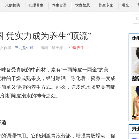
未病预防
心理养生
养生食谱
饮食禁忌
养生专家
曝光
 凭实力成为养生“顶流”
休
文作者：
三九益生通
编辑：
邱子婷
中医养生
备受青睐的中药材，素有“一两陈皮一两金”的美
变种的干燥成熟果皮，经过晾晒、陈化后，摇身一变成
是简单又便捷的养生方式。那么，陈皮泡水喝究竟有哪
入剖析陈皮泡水的神奇之处。
不适
男
的调理作用。它能刺激胃液分泌，增强胃肠蠕动，促