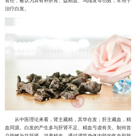
肾经，被认为具有补肝肾、益精血、乌须发等功效，常用于
治疗白发。
从中医理论来看，肾主藏精，其华在发；肝主藏血，精
血同源。白发的产生多与肝肾不足、精血亏虚有关。制何首
乌能够补益肝肾、滋养精血，通过调节身体内部的气血和脏