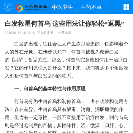
中医养生
中药本草
白发救星何首乌 这些用法让你轻松“返黑”
2026-01-16 16:24:16
三九益生通
中药本草
白发的出现，往往会让人产生岁月流逝的，也影响着个
人的外在形象。在传统认知中，何首乌被视为改善白发
的“良药”，备受关注。那么，何首乌究竟该如何用于治疗白
发？它的作用原理又是什么？接下来，我们将从多个角度深
入剖析何首乌与白发之间的联系。
一、何首乌的基本特性与作用原理
何首乌分为生何首乌和制何首乌，二者在功效和使用方
法上存在差异。生何首乌具有解毒、消痈、润肠通便的作
用，但含有一定毒性，一般不直接用于治疗白发；制何首乌
则是经过炮制后的产物，其性味甘、涩，微温，归肝、心、