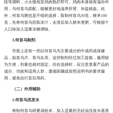
段等调料，小火慢炖至鸡肉熟烂即可。鸡肉本身就有滋补作
用，与何首乌搭配，能够更好地滋养肝肾、补益精血。此
外，何首乌粥也是不错的选择，取制何首乌30克，粳米100
克，先将何首乌煎取浓汁，去渣后加入粳米煮粥，可根据个
人口味加入适量冰糖调味。
3.何首乌制剂
市面上还有一些以何首乌为主要成分的中成药或保健
品，如首乌片、首乌丸等。这些制剂经过加工提炼，服用较
为方便，剂量也相对固定。但在选择时，应注意查看产品的
成分、功效和适用人群，遵循医嘱或按照说明书的要求服
用，避免自行盲目用药。
（二）外用辅助
1.何首乌洗发水
将制何首乌研磨成粉末，加入适量的无硅油洗发水基质