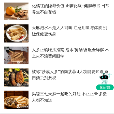
化橘红的隐藏价值 止咳化痰+健脾养胃 日常
养生不白花钱
天麻泡水不是人人能喝 注意用量与体质 别
让保健变伤身
人参正确吃法指南 泡水/煲汤/含服全详解 不
上火不浪费闭眼学
被称“沙漠人参”的肉苁蓉 4大功能要知道 食
用禁忌别忽视
揭秘三七天麻一起吃的好处 不止止晕 多数
人都不知道