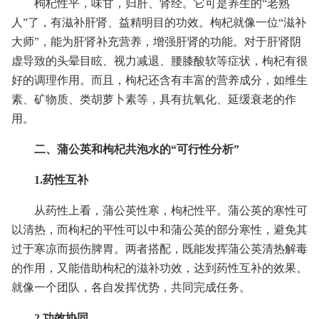
枸杞性平，味甘，归肝、肾经。它可是养生的“老熟
人”了，有滋补肝肾、益精明目的功效。枸杞就像一位“滋补
大师”，能为肝肾补充营养，增强肝肾的功能。对于肝肾阴
虚导致的头晕目眩、视力减退、腰膝酸软等症状，枸杞有很
好的调理作用。而且，枸杞还含有丰富的营养成分，如维生
素、矿物质、类胡萝卜素等，具有抗氧化、延缓衰老的作
用。
二、蒲公英和枸杞共泡水的“可行性分析”
1.药性互补
从药性上看，蒲公英性寒，枸杞性平。蒲公英的寒性可
以清热，而枸杞的平性可以中和蒲公英的部分寒性，避免其
过于寒凉而损伤脾胃。两者搭配，既能发挥蒲公英清热解毒
的作用，又能借助枸杞的滋补功效，达到药性互补的效果。
就像一个团队，各自发挥优势，共同完成任务。
2.功效协同