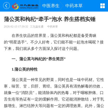
中医养生
中药本草
蒲公英和枸杞“牵手”泡水 养生搭档实锤
2026-02-13 17:59:32
三九益生通
中药本草
在养生饮品的世界里，蒲公英和枸杞都是备受青睐
的“明星选手”。不少人好奇，它们能不能一起泡水喝呢？接
下来，我们就从多个方面深入探讨这个问题。
一、蒲公英与枸杞的“养生简历”
1.蒲公英的特性
蒲公英是一种常见的野菜，同时也是一味中药材。它性
寒，味苦、甘，归肝、胃经。蒲公英具有清热解毒的功效，
就像一位“消防员”，能清除体内的热毒，对于咽喉肿痛、口
舌生疮等热证有一定的缓解作用。它还能消肿散结，对于乳
腺增生、淋巴结肿大等问题有一定的调理效果。此外，蒲公