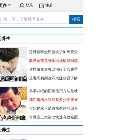
更多
登录
注册
闲养生
这种塑料盒用微波炉加热安全
脸发黄或是身体出现这些问题
这样做竟然可以治疗子宫脱垂
艾滋病初期这四大症状要了解
早孕试纸的正确使用方法是啥
我们喝的水到底有多少变成尿
宝妈奶水不足原来有这些因素
常做这三大运动快速有效减肥
士养生