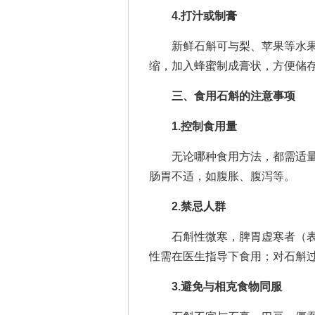
4.打汁或制膏
新鲜石斛可与梨、苹果等水果
缩，加入蜂蜜制成膏状，方便储
三、食用石斛的注意事项
1.控制食用量
无论哪种食用方法，都需适量。干
肠胃不适，如腹胀、腹泻等。
2.禁忌人群
石斛性微寒，脾胃虚寒者（表
性需在医生指导下食用；对石斛
3.避免与相克食物同服