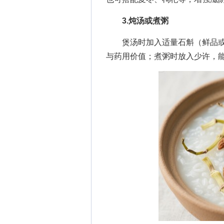
3.炖汤或煮粥
煲汤时加入适量石斛（鲜品或
与药用价值；煮粥时放入少许，