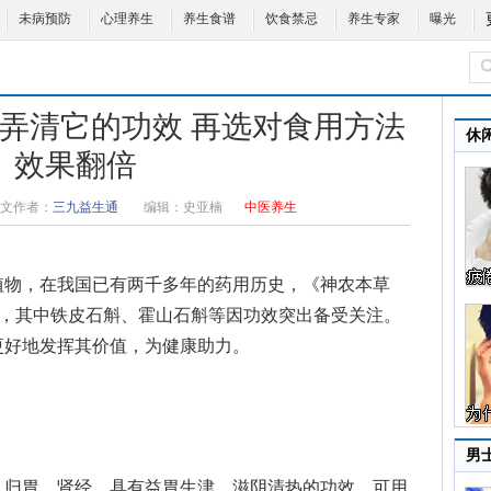
未病预防
心理养生
养生食谱
饮食禁忌
养生专家
曝光
先弄清它的功效 再选对食用方法
休
效果翻倍
文作者：
三九益生通
编辑：
史亚楠
中医养生
植物，在我国已有两千多年的药用历史，《神农本草
多，其中铁皮石斛、霍山石斛等因功效突出备受关注。
更好地发挥其价值，为健康助力。
男
归胃、肾经，具有益胃生津、滋阴清热的功效。可用