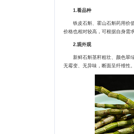
1.看品种
铁皮石斛、霍山石斛药用价值
价格也相对较高，可根据自身需
2.观外观
新鲜石斛茎秆粗壮、颜色翠绿
无霉变、无异味，断面呈纤维性