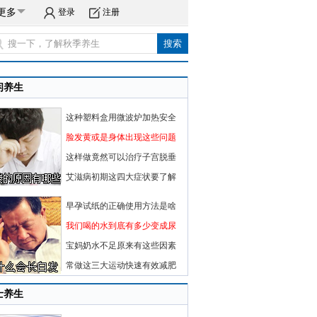
更多
登录
注册
闲养生
这种塑料盒用微波炉加热安全
脸发黄或是身体出现这些问题
这样做竟然可以治疗子宫脱垂
艾滋病初期这四大症状要了解
早孕试纸的正确使用方法是啥
我们喝的水到底有多少变成尿
宝妈奶水不足原来有这些因素
常做这三大运动快速有效减肥
士养生