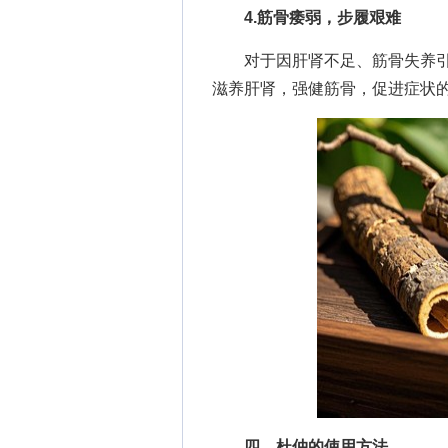
4.筋骨痿弱，步履艰难
对于因肝肾不足、筋骨失养引
滋养肝肾，强健筋骨，促进症状
四、杜仲的使用方法