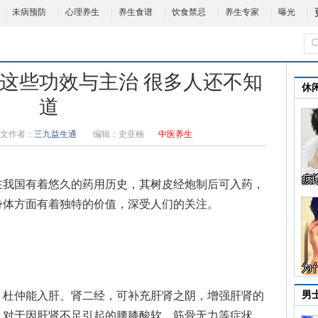
未病预防
心理养生
养生食谱
饮食禁忌
养生专家
曝光
 这些功效与主治 很多人还不知
休
道
文作者：
三九益生通
编辑：
史亚楠
中医养生
在我国有着悠久的药用历史，其树皮经炮制后可入药，
身体方面有着独特的价值，深受人们的关注。
男
杜仲能入肝、肾二经，可补充肝肾之阴，增强肝肾的
。对于因肝肾不足引起的腰膝酸软、筋骨无力等症状，