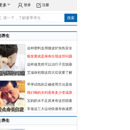
更多
登录
注册
闲养生
这种塑料盒用微波炉加热安全
脸发黄或是身体出现这些问题
这样做竟然可以治疗子宫脱垂
艾滋病初期这四大症状要了解
早孕试纸的正确使用方法是啥
我们喝的水到底有多少变成尿
宝妈奶水不足原来有这些因素
常做这三大运动快速有效减肥
士养生