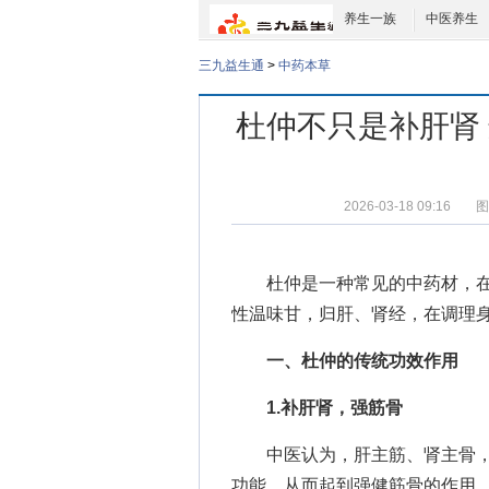
养生一族
中医养生
三九益生通
>
中药本草
杜仲不只是补肝肾
2026-03-18 09:16
图
杜仲是一种常见的中药材，
性温味甘，归肝、肾经，在调理
一、杜仲的传统功效作用
1.补肝肾，强筋骨
中医认为，肝主筋、肾主骨，
功能，从而起到强健筋骨的作用