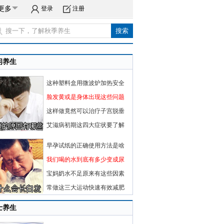
更多
登录
注册
闲养生
这种塑料盒用微波炉加热安全
脸发黄或是身体出现这些问题
这样做竟然可以治疗子宫脱垂
艾滋病初期这四大症状要了解
早孕试纸的正确使用方法是啥
我们喝的水到底有多少变成尿
宝妈奶水不足原来有这些因素
常做这三大运动快速有效减肥
士养生