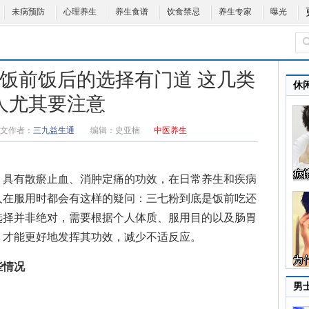
未病预防
心理养生
养生食谱
饮食禁忌
养生专家
曝光
 饭前饭后的选择有门道 这几类
休
人尤其要注意
文作者：
三九益生通
编辑：
史亚楠
中医养生
，具有散瘀止血、消肿定痛的功效，在日常养生和疾病
人在服用时都会有这样的疑问：三七粉到底是饭前吃还
选择并非绝对，需要根据个人体质、服用目的以及肠胃
，才能更好地发挥其功效，减少不适反应。
些情况
男