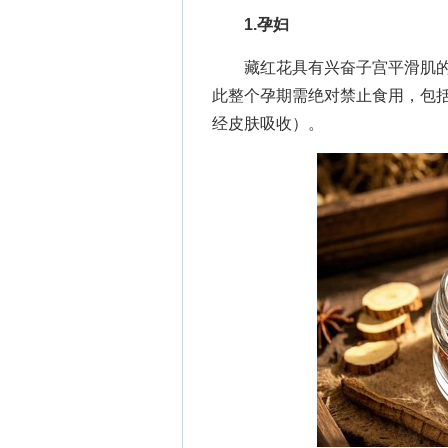
1.孕妇
藏红花具有兴奋子宫平滑肌的
此整个孕期需绝对禁止食用，包
经皮肤吸收）。