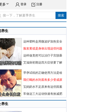
更多
登录
注册
闲养生
这种塑料盒用微波炉加热安全
脸发黄或是身体出现这些问题
这样做竟然可以治疗子宫脱垂
艾滋病初期这四大症状要了解
早孕试纸的正确使用方法是啥
我们喝的水到底有多少变成尿
宝妈奶水不足原来有这些因素
常做这三大运动快速有效减肥
士养生