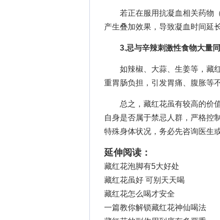
若正在服用抗凝血相关药物（
产生叠加效果，导致凝血时间延
3.忌与辛辣刺激性食物大量
如辣椒、大蒜、生姜等，藏红
重胃肠负担，引发胃痛、腹胀等
总之，藏红花虽有较高的价值，
自身是否属于禁忌人群，严格控
特殊身体状况，务必先咨询医生
延伸阅读：
藏红花泡脚有5大好处
藏红花虽好 可别天天喝
藏红花怎么喝才安全
一篇教你解锁藏红花神仙喝法