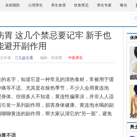
未病预防
心理养生
养生食谱
饮食禁忌
养生专家
曝光
伤胃 这几个禁忌要记牢 新手也
休
能避开副作用
文作者：
三九益生通
编辑：
田蓓蕾
中医养生
的名字，知道它是一种常见的清热食材，常被用于缓
肿痛等不适。尤其是在燥热季节，不少人会用黄连泡
理身体。但很多人不知道，黄连性偏寒凉，并非人人适
易引发一系列副作用，损害身体健康。
黄连泡水喝的副
聊聊黄连的副作用，帮大家认清它的“另一面”，避免
男
肠胃不适