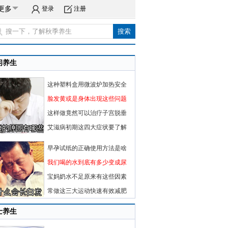
更多
登录
注册
闲养生
这种塑料盒用微波炉加热安全
脸发黄或是身体出现这些问题
这样做竟然可以治疗子宫脱垂
艾滋病初期这四大症状要了解
早孕试纸的正确使用方法是啥
我们喝的水到底有多少变成尿
宝妈奶水不足原来有这些因素
常做这三大运动快速有效减肥
士养生