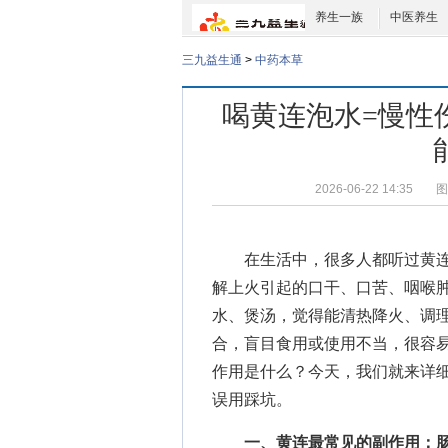
养生一族
中医养生
三九益生通
>
中药本草
喝黄连泡水=慢性
2026-06-22 14:35
图
在生活中，很多人都听过黄连
解上火引起的口干、口苦、咽喉
水、煲汤，觉得能清热降火、调
合，盲目食用或使用不当，很容
作用是什么
？今天，我们就来详细
误用踩坑。
一、黄连最常见的副作用：