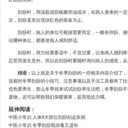
刮痧时，用汤匙或痧板蘸些油或水，在病人身体的一定
次，刮痧直至出现深红色的斑条为止。
刮痧时，病人的体位可根据需要而定，一般有仰卧、俯
论哪种体位，都要使病人感到舒适。
刮痧时，用力轻重要适中，不宜过重，以免病人感到疼
忍受而发生意外。所以在刮痧时要随时询问病人的感觉，从
结语：
以上就是关于冬季刮痧的一些相关内容介绍了，
该都对冬季刮痧的小技巧、注意事项以及手法工具都有了比
也热爱养生，那么冬季就来试试刮痧养生法吧，冬季刮痧不
废物，还可以帮助我们保暖驱寒，提高抵抗力哦。
延伸阅读：
中医小常识 人体8大部位刮痧刮走疾病
中医小常识 冬季刮痧既排毒又进补