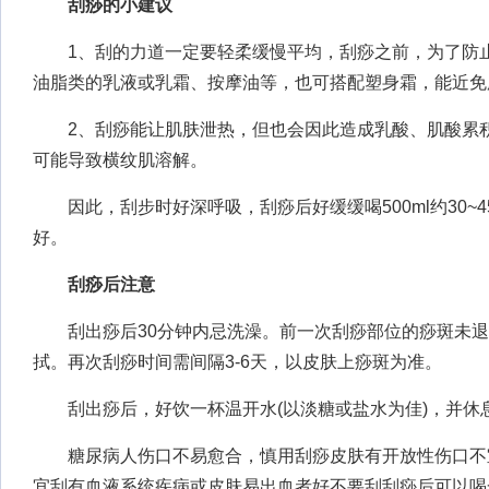
刮痧的小建议
1、刮的力道一定要轻柔缓慢平均，刮痧之前，为了防止
油脂类的乳液或乳霜、按摩油等，也可搭配塑身霜，能近免
2、刮痧能让肌肤泄热，但也会因此造成乳酸、肌酸累积
可能导致横纹肌溶解。
因此，刮步时好深呼吸，刮痧后好缓缓喝500ml约30~
好。
刮痧后注意
刮出痧后30分钟内忌洗澡。前一次刮痧部位的痧斑未退
拭。再次刮痧时间需间隔3-6天，以皮肤上痧斑为准。
刮出痧后，好饮一杯温开水(以淡糖或盐水为佳)，并休息1
糖尿病人伤口不易愈合，慎用刮痧皮肤有开放性伤口不
宜刮有血液系统疾病或皮肤易出血者好不要刮刮痧后可以喝