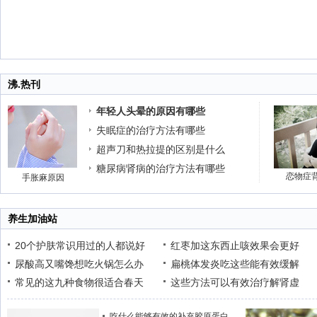
沸.热刊
年轻人头晕的原因有哪些
失眠症的治疗方法有哪些
超声刀和热拉提的区别是什么
糖尿病肾病的治疗方法有哪些
恋物症
手胀麻原因
养生加油站
20个护肤常识用过的人都说好
红枣加这东西止咳效果会更好
尿酸高又嘴馋想吃火锅怎么办
扁桃体发炎吃这些能有效缓解
常见的这九种食物很适合春天
这些方法可以有效治疗解肾虚
吃什么能够有效的补充胶原蛋白