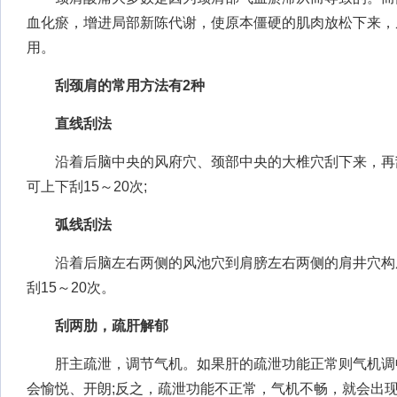
血化瘀，增进局部新陈代谢，使原本僵硬的肌肉放松下来，
用。
刮颈肩的常用方法有2种
直线刮法
沿着后脑中央的风府穴、颈部中央的大椎穴刮下来，再
可上下刮15～20次;
弧线刮法
沿着后脑左右两侧的风池穴到肩膀左右两侧的肩井穴构
刮15～20次。
刮两肋，疏肝解郁
肝主疏泄，调节气机。如果肝的疏泄功能正常则气机调
会愉悦、开朗;反之，疏泄功能不正常，气机不畅，就会出