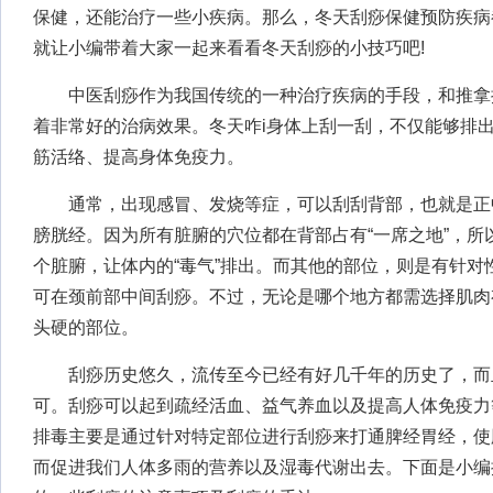
保健，还能治疗一些小疾病。那么，冬天刮痧保健预防疾病
就让小编带着大家一起来看看冬天刮痧的小技巧吧!
中医刮痧作为我国传统的一种治疗疾病的手段，和推拿
着非常好的治病效果。冬天咋i身体上刮一刮，不仅能够排出
筋活络、提高身体免疫力。
通常，出现感冒、发烧等症，可以刮刮背部，也就是正
膀胱经。因为所有脏腑的穴位都在背部占有“一席之地”，所
个脏腑，让体内的“毒气”排出。而其他的部位，则是有针对
可在颈前部中间刮痧。不过，无论是哪个地方都需选择肌肉
头硬的部位。
刮痧历史悠久，流传至今已经有好几千年的历史了，而
可。刮痧可以起到疏经活血、益气养血以及提高人体免疫力
排毒主要是通过针对特定部位进行刮痧来打通脾经胃经，使
而促进我们人体多雨的营养以及湿毒代谢出去。下面是小编