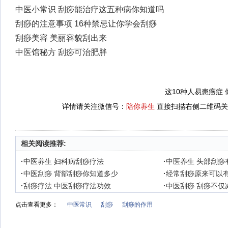
中医小常识 刮痧能治疗这五种病你知道吗
刮痧的注意事项 16种禁忌让你学会刮痧
刮痧美容 美丽容貌刮出来
中医馆秘方 刮痧可治肥胖
这10种人易患癌症
详情请关注微信号：
陪你养生
直接扫描右侧二维码关
相关阅读推荐:
·
中医养生 妇科病刮痧疗法
·
中医养生 头部刮痧
·
中医刮痧 背部刮痧你知道多少
·
经常刮痧原来可以
·
刮痧疗法 中医刮痧疗法功效
·
中医刮痧 刮痧不仅
点击查看更多：
中医常识
刮痧
刮痧的作用