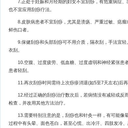
7.正处于妊娠和月经期的妇女不宜刮痧，有危重病症、
也不宜应用刮痧疗法。
8.皮肤病患者不宜刮痧，尤其是溃疡、严重过敏、痣瘤
鲜伤口者。
9.保健刮痧和头部刮痧可不用介质，隔衣刮，手法宜轻
衣刮。
10.空腹、过度疲劳、低血糖、过度虚弱和神经紧张患者
患者轻刮。
11.再次刮痧时间需待上次痧疹消退(如5至7天左右)后
12.经过正确的刮痧治疗数次后，若病情没有减轻或反
检查，并改用其他方法治疗。
13.需要特别注意的是，刮痧也和针灸一样，有可能像
过程中有头晕、面色苍白，甚至心慌、出冷汗、四肢发冷、