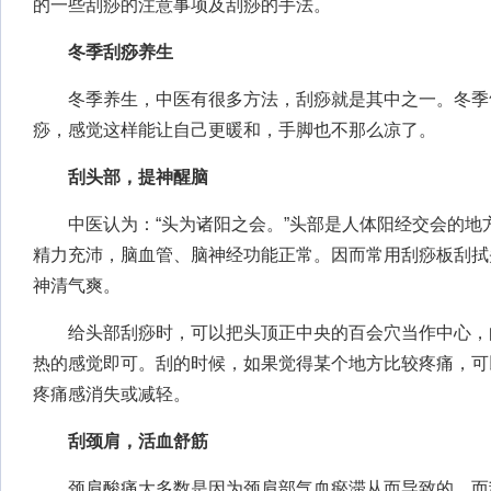
的一些刮痧的注意事项及刮痧的手法。
冬季刮痧养生
冬季养生，中医有很多方法，刮痧就是其中之一。冬季
痧，感觉这样能让自己更暖和，手脚也不那么凉了。
刮头部，提神醒脑
中医认为：“头为诸阳之会。”头部是人体阳经交会的地
精力充沛，脑血管、脑神经功能正常。因而常用刮痧板刮拭
神清气爽。
给头部刮痧时，可以把头顶正中央的百会穴当作中心，
热的感觉即可。刮的时候，如果觉得某个地方比较疼痛，可
疼痛感消失或减轻。
刮颈肩，活血舒筋
颈肩酸痛大多数是因为颈肩部气血瘀滞从而导致的。而