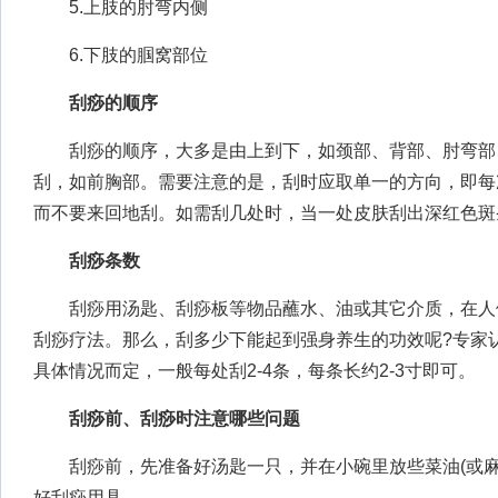
5.上肢的肘弯内侧
6.下肢的腘窝部位
刮痧的顺序
刮痧的顺序，大多是由上到下，如颈部、背部、肘弯部、
刮，如前胸部。需要注意的是，刮时应取单一的方向，即每
而不要来回地刮。如需刮几处时，当一处皮肤刮出深红色斑
刮痧条数
刮痧用汤匙、刮痧板等物品蘸水、油或其它介质，在人
刮痧疗法。那么，刮多少下能起到强身养生的功效呢?专家
具体情况而定，一般每处刮2-4条，每条长约2-3寸即可。
刮痧前、刮痧时注意哪些问题
刮痧前，先准备好汤匙一只，并在小碗里放些菜油(或麻
好刮痧用具。