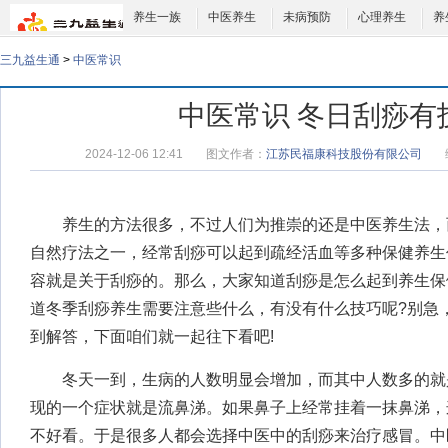
养生一族
中医养生
未病预防
心理养生
养
三九益生通
>
中医常识
中医常识 冬日刮痧有
2024-12-06 12:41
图文作者：
江苏民福康科技股份有限公司
养生的方法很多，不过人们为推崇的还是中医养生法，
自然疗法之一，经常刮痧可以起到疏经活血等多种保健养生
容就是关于刮痧的。那么，大家知道刮痧是怎么起到养生保
道冬季刮痧养生需要注意些什么，有没有什么技巧呢?别急
到解答，下面咱们就一起往下看吧!
冬天一到，生病的人数明显会增加，而其中人数多的就
现的一个症状就是流鼻涕。如果鼻子上经常挂着一抹鼻涕，
不好看。于是很多人都会选择中医中的刮痧来治疗感冒。中