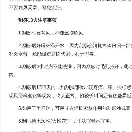
不要吹风受寒、避免流汗。
刮痧13大注意事项
1.刮痧时要背风，不能直接吹风。
2.刮痧后好喝杯温开水，因为刮痧会消耗掉体内的一部
补充水分，还能促进新陈代谢，利于排毒。
3.刮痧后3小时内不能洗澡，因为刮痧时毛孔张开，此
内。
4.刮痧后1至2天内，如刮拭部位出现疼痛、痒、虫行感
现风疹样变化等现象，均为正常。如较长时间还有这些异感
5.如用于美容时，可用具有润肤紧肤作用的刮痧油或膏
6.刮拭第七颈椎(大椎穴)时，手法宜轻不宜重。