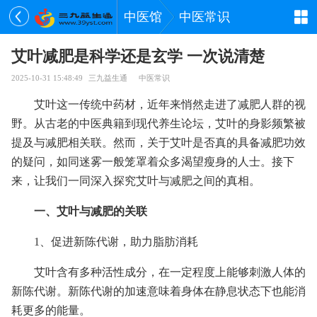
中医馆
中医常识
艾叶减肥是科学还是玄学 一次说清楚
2025-10-31 15:48:49
三九益生通
中医常识
艾叶这一传统中药材，近年来悄然走进了减肥人群的视
野。从古老的中医典籍到现代养生论坛，艾叶的身影频繁被
提及与减肥相关联。然而，关于艾叶是否真的具备减肥功效
的疑问，如同迷雾一般笼罩着众多渴望瘦身的人士。接下
来，让我们一同深入探究艾叶与减肥之间的真相。
一、艾叶与减肥的关联
1、促进新陈代谢，助力脂肪消耗
艾叶含有多种活性成分，在一定程度上能够刺激人体的
新陈代谢。新陈代谢的加速意味着身体在静息状态下也能消
耗更多的能量。