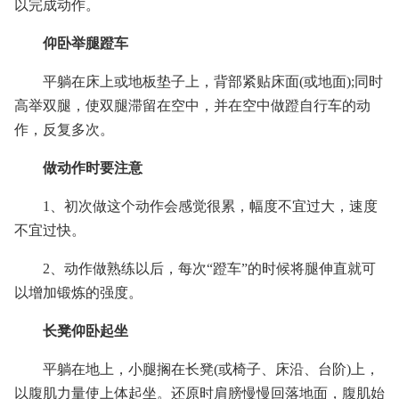
以完成动作。
仰卧举腿蹬车
平躺在床上或地板垫子上，背部紧贴床面(或地面);同时
高举双腿，使双腿滞留在空中，并在空中做蹬自行车的动
作，反复多次。
做动作时要注意
1、初次做这个动作会感觉很累，幅度不宜过大，速度
不宜过快。
2、动作做熟练以后，每次“蹬车”的时候将腿伸直就可
以增加锻炼的强度。
长凳仰卧起坐
平躺在地上，小腿搁在长凳(或椅子、床沿、台阶)上，
以腹肌力量使上体起坐。还原时肩膀慢慢回落地面，腹肌始