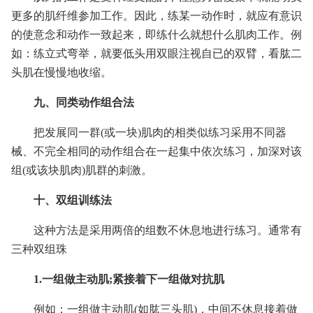
更多的肌纤维参加工作。因此，练某一动作时，就应有意识
的使意念和动作一致起来，即练什么就想什么肌肉工作。例
如：练立式弯举，就要低头用双眼注视自已的双臂，看肱二
头肌在慢慢地收缩。
九、同类动作组合法
把发展同一群(或一块)肌肉的相类似练习采用不同器
械、不完全相同的动作组合在一起集中依次练习，加深对该
组(或该块肌肉)肌群的刺激。
十、双组训练法
这种方法是采用两倍的组数不休息地进行练习。通常有
三种双组珠
1.一组做主动肌;紧接着下一组做对抗肌
例如：一组做主动肌(如肱三头肌)，中间不休息接着做