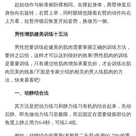
起始动作与标准俯卧撑相同。在撑起身体，两臂伸直后
身份向右旋转，右臂上举，同时眼睛也随着右臂的动作向右
上方看，短暂停顿后恢复开始姿势，换做另一侧。
男性增肌健美训练十五法
男性想要训练处健美的肌肉需要掌握正确的训练方法，
要持之以恒，这样才可以达到很好的效果!男性肌肉的训练
是重量训练，只有通过给肌肉增加承重负担，才会训练出肌
肉完美的线条!下面是专家介绍的相关的男人练肌肉的方
法，快来看看吧!
一、动静结合法
其方法是把动力练习和静力练习有机的结合起来，先动
后静。即先做动力练习至极限，而后固定在需要锻炼部位的
角度上静止用力6-8秒，可练2-4组。
例如：动静结合的弯举(发殿肱二头肌)先用60-70%的重