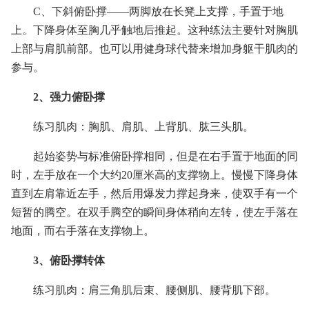
C、下斜俯卧撑——两脚放在长凳上支撑，手置于地
上。下降身体至胸几乎触地后推起。这种练法主要针对胸肌
上部与肩肌前部。也可以用健身球代替来增加身躯干肌肉的
参与。
2、强力俯卧撑
练习肌肉：胸肌、肩肌、上背肌、肱三头肌。
起始姿势与标准俯卧撑相同，但是在右手置于地面的同
时，左手放在一个大约20厘米高的支撑物上。慢慢下降身体
直到左肩靠近左手，然后用爆发力撑起身来，使双手有一个
短暂的腾空。在双手腾空的瞬间身体稍向左转，使左手落在
地面，而右手落在支撑物上。
3、俯卧撑转体
练习肌肉：肩三角肌后束、腰侧肌、腰背肌下部。