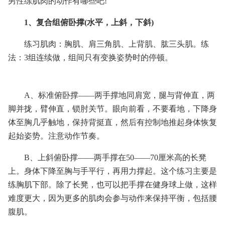
男性练肌肉的动作有哪些吧!
1、复合组俯卧撑(水平，上斜，下斜)
练习肌肉：胸肌、肩三角肌、上背肌、肱三头肌。练
法：3组连续做，组间只有变换姿势时的停顿。
A、标准俯卧撑——两手撑地同肩宽，腿与背伸直，两
脚并拢，臂伸直，锁肘关节。眼向前看，不要看地，下降身
体至胸几乎触地，保持背挺直，然后有控制地推起身体恢复
起始姿势。注意动作节奏。
B、上斜俯卧撑——两手撑在50——70厘米高的长凳
上。身体下降至胸与手平行，再用力撑起。这个练习主要是
练胸肌下部。除了长凳，也可以把手撑在健身球上做，这样
难度更大，因为更多的肌肉会参与动作来保持平衡，包括腰
腹肌。