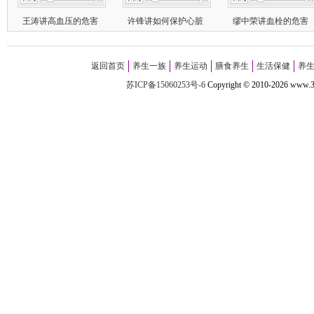
王涛讲高血压的危害
许锋讲如何保护心脏
缪中荣讲血栓的危害
返回首页
养生一族
养生运动
膳食养生
生活保健
养
苏ICP备15060253号-6
Copyright
©
2010-
2026 w