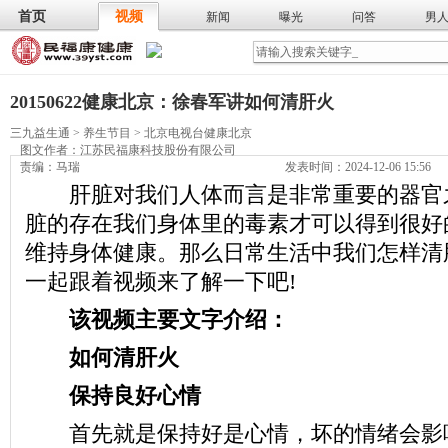
首页
视频
新闻
曝光
问答
男
膳食
保
武术
气功
食谱
营养
20150622健康北京：徐春军讲如何清肝火
三九益生通
>
养生节目
>
北京电视台健康北京
图文作者：
江苏民福康科技股份有限公司
责编：马瑞
发表时间：2024-12-06 15:56
肝脏对我们人体而言是非常重要的器官
脏的存在我们身体里的毒素才可以得到很好
维持身体健康。那么日常生活中我们怎样清
一起跟着视频来了解一下吧!
该视频主要文字介绍：
如何清肝火
保持良好心情
首先就是保持好是心情，坏的情绪会影