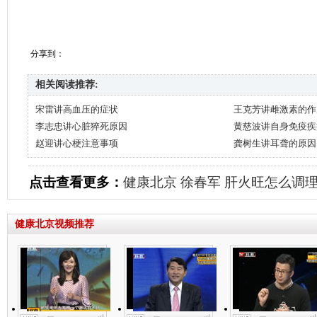
分享到：
相关阅读推荐:
宋雷讲高血压的症状
王克芳讲雌激素的作
李志忠讲心脏猝死原因
黄慈波讲自身免疫疾
赵迎讲心梗注意事项
龚树生讲耳聋的原因
点击查看更多：
健康北京
徐春军
肝火旺怎么调
健康北京视频推荐