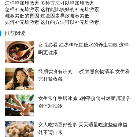
怎样增加雌激素 多种方法可以增加雌激素
怎样补充雌激素 这样能比较好的补充雌激素
雌激素低的原因 这些因素导致雌激素低
如何补充雌激素 这样的方法可以补充雌激素
推荐阅读
女性必看 红枣枸杞红糖水的养生功效 这样
喝更健康
经期饮食有讲究：5类禁忌食物清单 女生看
完赶紧收藏
女生常年手脚冰凉 6种平价食材对症调理 告
别体寒怕冷
女人吃纳豆好处多 天天适量吃这些健康益
处不请自来