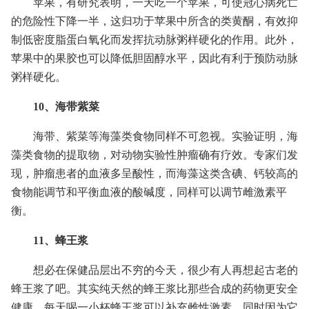
苹果，有研究表明，一天吃一个苹果，可使冠心病死亡
的危险性下降一半，这归功于苹果中所含的类黄酮，有效抑
制低密度脂蛋白氧化而发挥抗动脉粥样硬化的作用。此外，
苹果中的果胶也可以降低胆固醇水平，因此有利于预防动脉
粥样硬化。
10、海带紫菜
海带、紫菜等海藻类食物同样不可忽视。实验证明，海
藻类食物的提取物，对动物实验性肿瘤确有疗效。专家们发
现，肿瘤患者的血液多呈酸性，而海藻这类含碘、钙较高的
食物能调节和平衡血液的酸碱度，同样可以调节雌激素平
衡。
11、蜂王浆
想必在保健品层出不穷的今天，很少有人再想起古老的
蜂王浆了吧。其实纯天然的蜂王浆比那些合成的药物更安全
健康。每天喝一小杯蜂王浆可以补充雌性激素，同时因为它