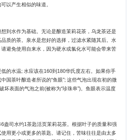
构可以产生相似的味道。
想到水作为基础。无论是酿造茉莉花茶，乌龙茶还是
高品质的茶。泉水是您好的选择，过滤水紧随其后。水
，请避免使用自来水，因为硬水或氯化水可能会带来苦
水温; 水应该在160到180华氏度左右。如果你手
中国茶叶酿造者所说的“鱼眼”; 这些气泡出现在初的微
破坏表面的气泡之前(被称为“珍珠串”)。鱼眼表示温度
盎司水约1茶匙活页茉莉花茶。根据叶子的质量和强
试使用更小或更多的茶匙。请记住，苦味往往是由太多