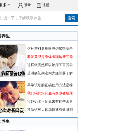
更多
登录
注册
闲养生
这种塑料盒用微波炉加热安全
脸发黄或是身体出现这些问题
这样做竟然可以治疗子宫脱垂
艾滋病初期这四大症状要了解
早孕试纸的正确使用方法是啥
我们喝的水到底有多少变成尿
宝妈奶水不足原来有这些因素
常做这三大运动快速有效减肥
士养生