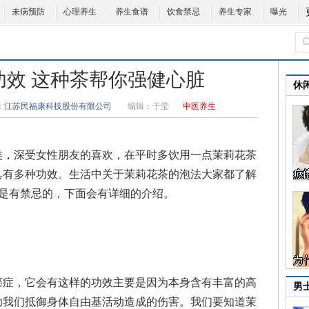
未病预防
心理养生
养生食谱
饮食禁忌
养生专家
曝光
功效 这种茶帮你强健心脏
休
：
江苏民福康科技股份有限公司
编辑：
于莹
中医养生
，深受女性朋友的喜欢，在平时多饮用一点茉莉花茶
具有多种功效。生活中关于
茉莉花茶的泡法
大家都了解
茶是有禁忌的，下面会有详细的介绍。
症，它会有这样的功效主要是因为本身含有丰富的高
男
助我们抵御身体自由基活动造成的伤害。我们要知道茉