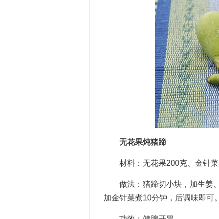
无花果炖猪蹄
材料：无花果200克、金针菜1
做法：猪蹄切小块，加生姜、
加金针菜煮10分钟，后调味即可
功效：健脾开胃。