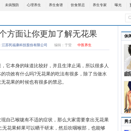
未病预防
心理养生
养生食谱
饮食禁忌
养生专家
曝光
6个方面让你更加了解无花果
休
：
江苏民福康科技股份有限公司
编辑：
于莹
中医养生
，它本身的味道比较好，并且生津止渴，所以很多人
的功效有什么吗?
无花果的吃法
有很多，除了当做水
吃无花果的时候也有很多的禁忌。
现自己喉咙有不适的症状，那么大家需要拿出无花果
男
;无花果鲜果可以晒干研末，然后吹咽喉部，也能够