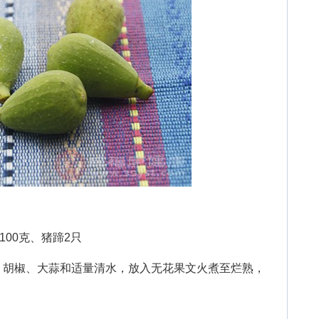
00克、猪蹄2只
胡椒、大蒜和适量清水，放入无花果文火煮至烂熟，
。