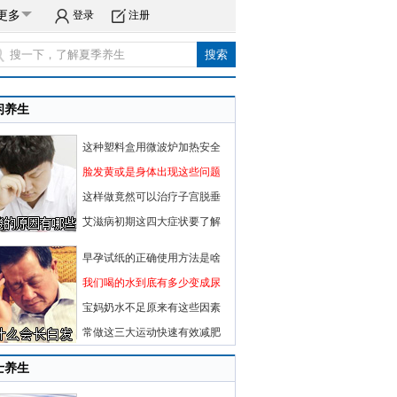
更多
登录
注册
闲养生
这种塑料盒用微波炉加热安全
脸发黄或是身体出现这些问题
这样做竟然可以治疗子宫脱垂
艾滋病初期这四大症状要了解
早孕试纸的正确使用方法是啥
我们喝的水到底有多少变成尿
宝妈奶水不足原来有这些因素
常做这三大运动快速有效减肥
士养生