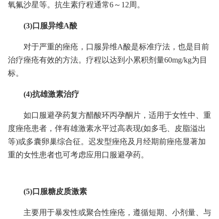
氧氟沙星等。抗生素疗程通常6～12周。
(3)口服异维A酸
对于严重的痤疮，口服异维A酸是标准疗法，也是目前
治疗痤疮有效的方法。疗程以达到小累积剂量60mg/kg为目
标。
(4)抗雄激素治疗
如口服避孕药复方醋酸环丙孕酮片，适用于女性中、重
度痤疮患者，伴有雄激素水平过高表现(如多毛、皮脂溢出
等)或多囊卵巢综合征。迟发型痤疮及月经期前痤疮显著加
重的女性患者也可考虑应用口服避孕药。
(5)口服糖皮质激素
主要用于暴发性或聚合性痤疮，遵循短期、小剂量、与