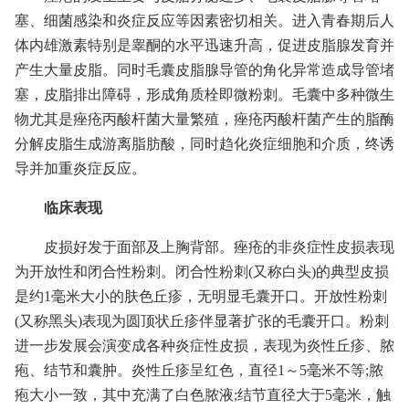
塞、细菌感染和炎症反应等因素密切相关。进入青春期后人
体内雄激素特别是睾酮的水平迅速升高，促进皮脂腺发育并
产生大量皮脂。同时毛囊皮脂腺导管的角化异常造成导管堵
塞，皮脂排出障碍，形成角质栓即微粉刺。毛囊中多种微生
物尤其是痤疮丙酸杆菌大量繁殖，痤疮丙酸杆菌产生的脂酶
分解皮脂生成游离脂肪酸，同时趋化炎症细胞和介质，终诱
导并加重炎症反应。
临床表现
皮损好发于面部及上胸背部。痤疮的非炎症性皮损表现
为开放性和闭合性粉刺。闭合性粉刺(又称白头)的典型皮损
是约1毫米大小的肤色丘疹，无明显毛囊开口。开放性粉刺
(又称黑头)表现为圆顶状丘疹伴显著扩张的毛囊开口。粉刺
进一步发展会演变成各种炎症性皮损，表现为炎性丘疹、脓
疱、结节和囊肿。炎性丘疹呈红色，直径1～5毫米不等;脓
疱大小一致，其中充满了白色脓液;结节直径大于5毫米，触