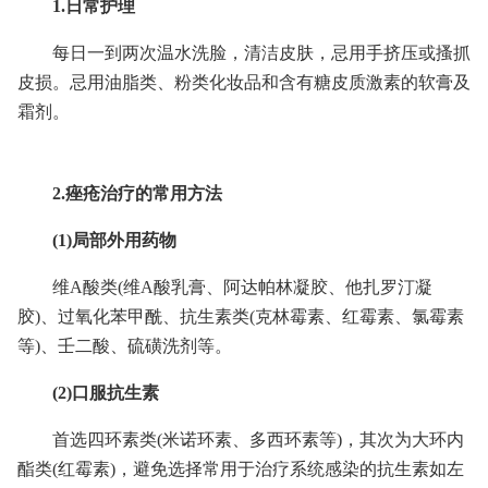
1.日常护理
每日一到两次温水洗脸，清洁皮肤，忌用手挤压或搔抓
皮损。忌用油脂类、粉类化妆品和含有糖皮质激素的软膏及
霜剂。
2.痤疮治疗的常用方法
(1)局部外用药物
维A酸类(维A酸乳膏、阿达帕林凝胶、他扎罗汀凝
胶)、过氧化苯甲酰、抗生素类(克林霉素、红霉素、氯霉素
等)、壬二酸、硫磺洗剂等。
(2)口服抗生素
首选四环素类(米诺环素、多西环素等)，其次为大环内
酯类(红霉素)，避免选择常用于治疗系统感染的抗生素如左