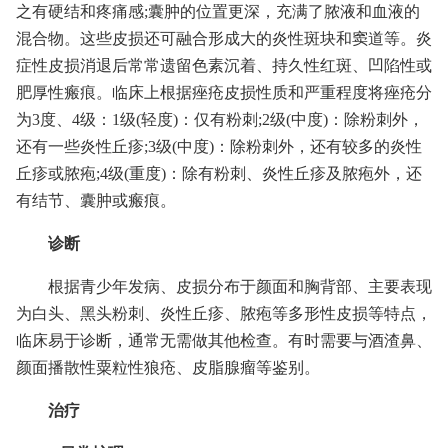
之有硬结和疼痛感;囊肿的位置更深，充满了脓液和血液的
混合物。这些皮损还可融合形成大的炎性斑块和窦道等。炎
症性皮损消退后常常遗留色素沉着、持久性红斑、凹陷性或
肥厚性瘢痕。临床上根据痤疮皮损性质和严重程度将痤疮分
为3度、4级：1级(轻度)：仅有粉刺;2级(中度)：除粉刺外，
还有一些炎性丘疹;3级(中度)：除粉刺外，还有较多的炎性
丘疹或脓疱;4级(重度)：除有粉刺、炎性丘疹及脓疱外，还
有结节、囊肿或瘢痕。
诊断
根据青少年发病、皮损分布于颜面和胸背部、主要表现
为白头、黑头粉刺、炎性丘疹、脓疱等多形性皮损等特点，
临床易于诊断，通常无需做其他检查。有时需要与酒渣鼻、
颜面播散性粟粒性狼疮、皮脂腺瘤等鉴别。
治疗