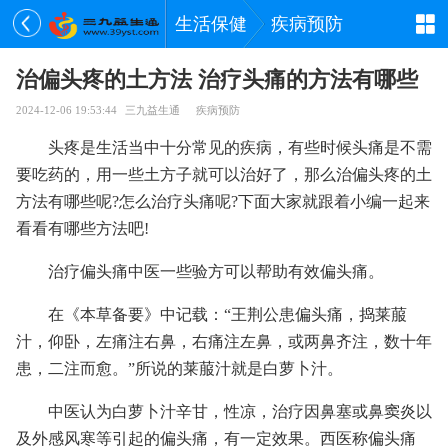
生活保健
疾病预防
治偏头疼的土方法 治疗头痛的方法有哪些
2024-12-06 19:53:44
三九益生通
疾病预防
头疼是生活当中十分常见的疾病，有些时候头痛是不需
要吃药的，用一些土方子就可以治好了，那么治偏头疼的土
方法有哪些呢?怎么治疗头痛呢?下面大家就跟着小编一起来
看看有哪些方法吧!
治疗偏头痛中医一些验方可以帮助有效偏头痛。
在《本草备要》中记载：“王荆公患偏头痛，捣莱菔
汁，仰卧，左痛注右鼻，右痛注左鼻，或两鼻齐注，数十年
患，二注而愈。”所说的莱菔汁就是白萝卜汁。
中医认为白萝卜汁辛甘，性凉，治疗因鼻塞或鼻窦炎以
及外感风寒等引起的偏头痛，有一定效果。西医称偏头痛