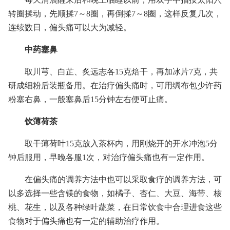
转圈揉动，先顺揉7～8圈，再倒揉7～8圈，这样反复几次，
连续数日，偏头痛可以大为减轻。
中药塞鼻
取川芎、白芷、炙远志各15克焙干，再加冰片7克，共
研成细粉后装瓶备用。在治疗偏头痛时，可用绸布包少许药
粉塞右鼻，一般塞鼻后15分钟左右便可止痛。
饮薄荷茶
取干薄荷叶15克放入茶杯内，用刚烧开的开水冲泡5分
钟后服用，早晚各服1次，对治疗偏头痛也有一定作用。
在偏头痛的调养方法中也可以采取食疗的调养方法，可
以多选择一些含镁的食物，如橘子、杏仁、大豆、海带、核
桃、花生，以及各种绿叶蔬菜，在日常饮食中合理进食这些
食物对于偏头痛也有一定的辅助治疗作用。