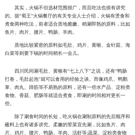
其实，火锅不但选材范围很广，而且吃法也很有讲究
的。据“蜀王”火锅餐厅的有关专业人士介绍，火锅有烫食和
煮食两种吃法，前者适合质地脆嫩、稍涮即熟的原料，比如
鱼片、肉片、腰片、鸭肠、羊肉。
质地比较紧密的原料如毛肚、鸡片、黄喉、金针菇、海
白菜等则要下锅的时间稍长一会儿。
四川民间涮毛肚、黄喉有“七上八下”之说，还有“鸭肠
打卷，毛肚起泡”就可以食用的经验之谈。而像鸡爪、鸭鹅
掌、肉丸、蹄筋等不易熟的原料，还有一些水产品、淀粉类
食物、香菇、肥肠等就适合煮食，即涮的时间相对更长一
些。
除了涮食时间的长短，吃火锅在涮制原料的先后顺序和
蘸料上也有诸多讲究。柔嫩的荤菜宜先涮，比如鱼片、肉
片、鸡片、腰片、鸭肠、羊肉、活虾等;蔬菜、淀粉类食物