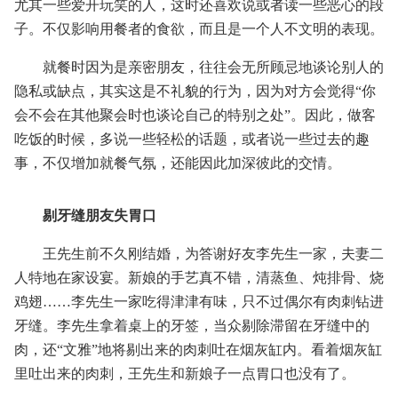
尤其一些爱开玩笑的人，这时还喜欢说或者读一些恶心的段
子。不仅影响用餐者的食欲，而且是一个人不文明的表现。
就餐时因为是亲密朋友，往往会无所顾忌地谈论别人的
隐私或缺点，其实这是不礼貌的行为，因为对方会觉得“你
会不会在其他聚会时也谈论自己的特别之处”。因此，做客
吃饭的时候，多说一些轻松的话题，或者说一些过去的趣
事，不仅增加就餐气氛，还能因此加深彼此的交情。
剔牙缝朋友失胃口
王先生前不久刚结婚，为答谢好友李先生一家，夫妻二
人特地在家设宴。新娘的手艺真不错，清蒸鱼、炖排骨、烧
鸡翅……李先生一家吃得津津有味，只不过偶尔有肉刺钻进
牙缝。李先生拿着桌上的牙签，当众剔除滞留在牙缝中的
肉，还“文雅”地将剔出来的肉刺吐在烟灰缸内。看着烟灰缸
里吐出来的肉刺，王先生和新娘子一点胃口也没有了。