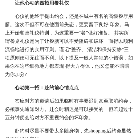
让他心动的四招用餐礼仪
心仪的他终于提出约会，还是在城中有名的高级餐厅用
膳。这次不但不可在他面前失态，更要留下良好 印象。马
上开始餐桌礼仪特训，为这重要一“餐”做好准备。 其实所
谓餐桌礼仪是为了让餐膳可以不受阻碍和破坏，而得以顺利
流畅地进行的实用守则。谨记“整齐、 清洁和保持安静”三
项原则便可无往而不利。以下提及一般人常犯的小错误，如
果你在这些细微地方都表现 得大方得体，他又怎能不暗暗
为你加分?
心动第一招：赴约前心情点点
答应对方的邀请后如果临时有事要迟到甚至取消约会，
必须事先通知对方。赴会时稍迟是可以接受的，但若超过十
五分钟便会给对方不重视约会的坏印象。
赴约时尽量不要带太多随身物，先shopping后约会显然