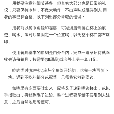
用餐要注意的细节甚多，但其实大部分也是日常的礼
仪，只要保持冷静，不做大动作，不出声响或阻碍别人 用
餐的事已算合格。以下列出部分常犯的错误：
用餐前以餐巾角轻印嘴唇，可减淡唇膏留在杯上的痕
迹。喝水、酒时尽量固定一个位置喝，以免整个杯口都布唇
印。
使用餐具基本的原则是由外至内，完成一道菜后侍就奉
收去该份餐具，按需要(如甜品)或会补上另一套刀叉。
吃肉类时(如牛扒)应丛个角落开始切，吃完一块再切下
一块。遇到不吃的部分或配菜，只需将它移到碟边。
如嘴里有东西要吐出来，应将叉子递到嘴边接出，或以
手指取出，再移到碟子边沿。整个过程要尽量不要引别人注
意，之后自然地用餐便可。