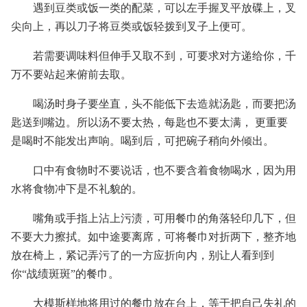
遇到豆类或饭一类的配菜，可以左手握叉平放碟上，叉
尖向上，再以刀子将豆类或饭轻拨到叉子上便可。
若需要调味料但伸手又取不到，可要求对方递给你，千
万不要站起来俯前去取。
喝汤时身子要坐直，头不能低下去造就汤匙，而要把汤
匙送到嘴边。所以汤不要太热，每匙也不要太满， 更重要
是喝时不能发出声响。喝到后，可把碗子稍向外倾出。
口中有食物时不要说话，也不要含着食物喝水，因为用
水将食物冲下是不礼貌的。
嘴角或手指上沾上污渍，可用餐巾的角落轻印几下，但
不要大力擦拭。如中途要离席，可将餐巾对折两下，整齐地
放在椅上，紧记弄污了的一方应折向内，别让人看到到
你“战绩斑斑”的餐巾。
大模斯样地将用过的餐巾放在台上，等于把自己失礼的