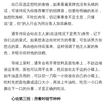
自己应选定想吃的食物，如果看遍菜牌也没有头绪的
话，可请侍应为你推荐餐厅的招牌菜，但要给明确的表示，
如想吃海鲜、不吃红肉等，切记事事拿不定主意，只懂
说“是，但”的人只会为同台客人加添麻烦。
通常侍应会站在主人家(在这情况下是男方)身旁，记下
你们点的菜式。如果想表达你对对方的尊重，可告诉男方你
想点的菜，再由他向侍应落单。这样强调了他主人家的角
色，并暗示你对他的信赖。
等候上菜时，通常会有开胃饮料及面包奉上，不妨边倾
谈边享用。面包可以用手去拿，然后放在左手边的小碟上。
如牛油是共用的，可以切一刀取一小块放在自己的小碟上。
吃时先把面包撕成适口大小，再涂上牛油吃。吃完一小口再
撕出下一口的分量，才是正确的吃法。
心动第三招：用餐时细节种种