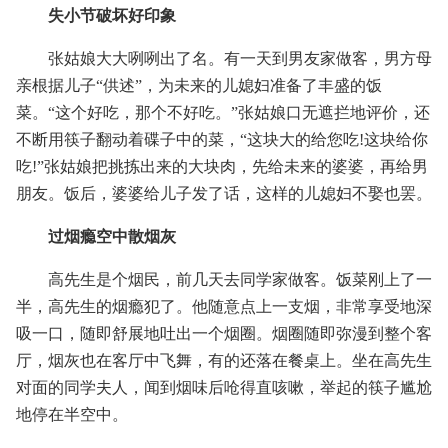
失小节破坏好印象
张姑娘大大咧咧出了名。有一天到男友家做客，男方母
亲根据儿子“供述”，为未来的儿媳妇准备了丰盛的饭
菜。“这个好吃，那个不好吃。”张姑娘口无遮拦地评价，还
不断用筷子翻动着碟子中的菜，“这块大的给您吃!这块给你
吃!”张姑娘把挑拣出来的大块肉，先给未来的婆婆，再给男
朋友。饭后，婆婆给儿子发了话，这样的儿媳妇不娶也罢。
过烟瘾空中散烟灰
高先生是个烟民，前几天去同学家做客。饭菜刚上了一
半，高先生的烟瘾犯了。他随意点上一支烟，非常享受地深
吸一口，随即舒展地吐出一个烟圈。烟圈随即弥漫到整个客
厅，烟灰也在客厅中飞舞，有的还落在餐桌上。坐在高先生
对面的同学夫人，闻到烟味后呛得直咳嗽，举起的筷子尴尬
地停在半空中。