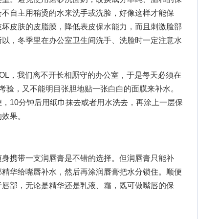
会不自主用稍烫的水来洗手或洗脸，好像这样才能保
破坏皮肤的皮脂膜，降低表皮保水能力，而且刺激脸部
所以，冬季里在办公室卫生间洗手、洗脸时一定注意水
OL，我们离不开长相厮守的办公室，于是每天必须在
的考验，又不能明目张胆地贴一张白白的面膜来补水。
，10分钟后用纸巾抹去或者用水洗去，再涂上一层保
的效果。
身携带一支润唇膏是不错的选择。但润唇膏只能补
部精华给嘴唇补水，然后再涂润唇膏把水分锁住。顺便
于唇部，无论是精华还是乳液、霜，既可做嘴唇的保