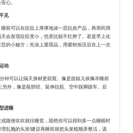
会安心。
不见
睡前可以在痘痘上厚厚地涂一层抗炎产品，再用药用
隔天会发现痘痘变小，也变比较不红肿了。若是早上化
芸芸的小秘方：先涂上遮瑕品，用蜜粉按压后在上一次
运动
分钟可以让隔天身材更窈窕。像是甜姐儿侯佩岑睡前
;另外，像是敲胆经、延伸拉筋、空中踩脚踏车、后
。
型进睡
或随便吹吹就往睡觉，固然你可以得到多一点睡眠时
理乱翘的头发!建议再睡前就把头发梳顺弄整洁，该