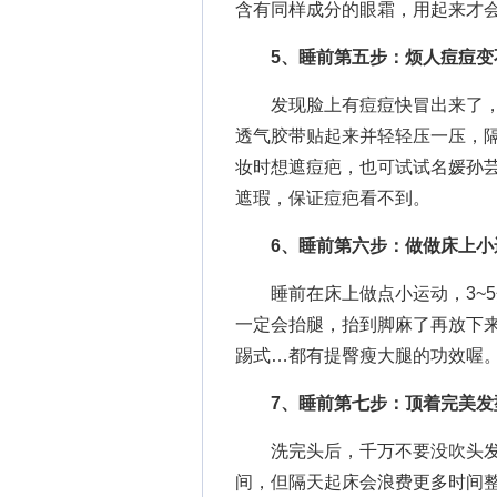
含有同样成分的眼霜，用起来才
5、睡前第五步：烦人痘痘变
发现脸上有痘痘快冒出来了，
透气胶带贴起来并轻轻压一压，
妆时想遮痘疤，也可试试名媛孙
遮瑕，保证痘疤看不到。
6、睡前第六步：做做床上小
睡前在床上做点小运动，3~5
一定会抬腿，抬到脚麻了再放下来
踢式…都有提臀瘦大腿的功效喔
7、睡前第七步：顶着完美发
洗完头后，千万不要没吹头发
间，但隔天起床会浪费更多时间整