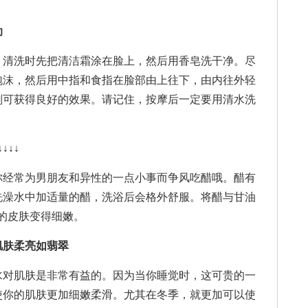
助
清洗时先把清洁霜涂在脸上，然后用香皂洗干净。尽
泡沫，然后用中指和食指在脸部由上往下，由内往外轻
刷可获得良好的效果。请记住，按摩后一定要用清水洗
↓↓↓↓
为男朋友和异性的一点小事而争风吃醋哦。醋有
洗澡水中加适量的醋，洗浴后会格外舒服。将醋与甘油
糙的皮肤变得细嫩。
肌肤柔亮如翡翠
对肌肤是非常有益的。因为当你睡觉时，这可贵的一
使你的肌肤更加细嫩柔滑。尤其在冬季，就更加可以使