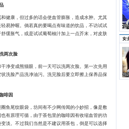
品
和健康，但过多的话会使血管膨胀，造成水肿。尤其
是轻易肿喔。倘若真的要喝点有味道的饮品，不访试试
于舒缓胀气，或是试试葡萄柚汁加上一点芥末，对皮肤
女
洗两次脸
干净变成熊猫眼，前一天可以洗两次脸。第一次先用
胶状洗脸产品洗净油污。洗完脸后要立即擦上保养品保
咖啡因
圈鱼尾纹眼袋，坊间有不少网传闻的小妙招，像是敷
闻也有原理可循，由于茶包里的咖啡因有收缩血管的功
袋变淡。不过我们当然是不建议用茶包，倒是可以选择