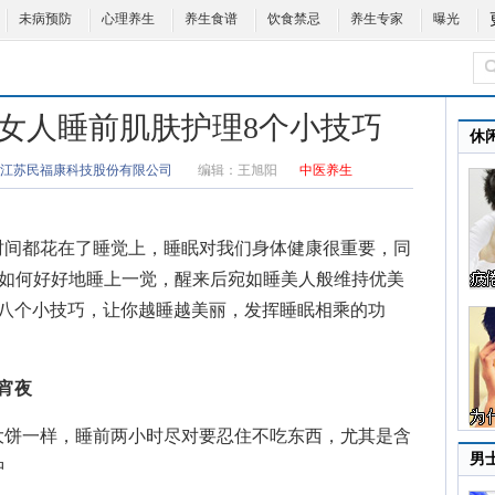
未病预防
心理养生
养生食谱
饮食禁忌
养生专家
曝光
 女人睡前肌肤护理8个小技巧
休
江苏民福康科技股份有限公司
编辑：
王旭阳
中医养生
间都花在了睡觉上，睡眠对我们身体健康很重要，同
该如何好好地睡上一觉，醒来后宛如睡美人般维持优美
前八个小技巧，让你越睡越美丽，发挥睡眠相乘的功
宵夜
饼一样，睡前两小时尽对要忍住不吃东西，尤其是含
男
肿