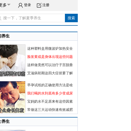
更多
登录
注册
闲养生
这种塑料盒用微波炉加热安全
脸发黄或是身体出现这些问题
这样做竟然可以治疗子宫脱垂
艾滋病初期这四大症状要了解
早孕试纸的正确使用方法是啥
我们喝的水到底有多少变成尿
宝妈奶水不足原来有这些因素
常做这三大运动快速有效减肥
士养生