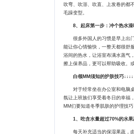
吹弯、吹澎、吹直、上发卷的都
毛躁变型。
8、起床第一步：冲个热水澡
很多外国人的习惯是早上出门
能让你心情愉快，一整天都很舒
浴间的热水，让浴室布满水蒸气，
擦上保养品，更可以帮助吸收。
白领MM须知的护肤技巧
↓↓↓↓
对于经常坐在办公室和电脑桌前
氛让上班族们享受着冬日的幸福
MM们要知道冬季肌肤的护理技
1、吃含水量超过70%的水果
每天补充适当的保湿果蔬，由内