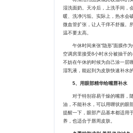
湿洗面奶。天冷后，上洗手间，
暖、洗净污垢。实际上，热水会
微血管扩张，让人干痒不舒服。
温不要太高。
午休时间来张“隐形”面膜作为
空调房里接受8小时水分被抽干
不妨在午休的时候为自己涂一层喱
湿乳液，能起到为皮肤快速补水
5、用眼部精华给嘴唇补水
对于特别容易干燥的嘴唇，随
油，不能补水，可以用喱状的眼
提醒一下，眼部产品基本都适用
养，也适合于唇周皮肤。