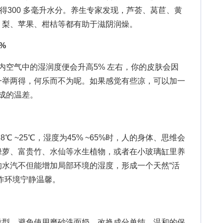
得300 多毫升水分。养生专家发现，芦荟、莴苣、黄
、梨、苹果、柑桔等都有助于滋阴润燥。
%
空气中的湿润度便会升高5% 左右，你的皮肤会因
一举两得，何乐而不为呢。如果感觉有些凉，可以加一
成的温差。
 ~25℃，湿度为45% ~65%时，人的身体、思维会
绿萝、富贵竹、水仙等水生植物，或者在小玻璃缸里养
水汽不但能增加局部环境的湿度，形成一个天然“活
作环境宁静温馨。
型。避免使用磨砂洗面奶，改换成分单纯、温和的保