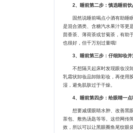
2、睡前第二步：慎选睡前饮
固然说睡前喝点小酒有助睡眠
是混合酒类、含糖汽水果汁等更
茴香茶、薄荷茶或甘菊茶，有助
也很好，但千万别过量哦!
3、睡前第三步：仔细卸妆并
不想隔天起床时发现眼妆没卸
乳霜状卸妆品卸除彩妆，再使用
湿，避免肌肤过于干燥。
4、睡前第四步：给眼睛一点
想要减缓眼睛水肿、改善黑眼
茶包、敷热汤匙等等。这些网传
效，所以可以让黑眼圈鱼尾纹眼