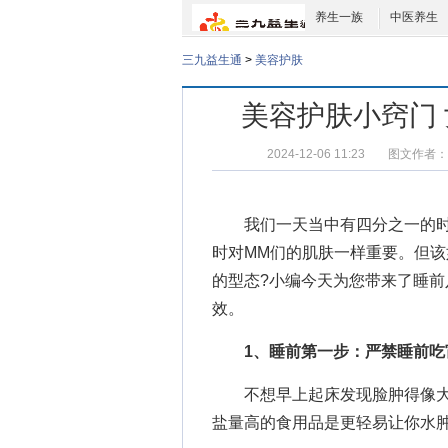
养生一族
中医养生
三九益生通
>
美容护肤
美容护肤小窍门
2024-12-06 11:23
图文作者：
我们一天当中有四分之一的时
时对MM们的肌肤一样重要。但
的型态?小编今天为您带来了睡
效。
1、睡前第一步：严禁睡前吃
不想早上起床发现脸肿得像大
盐量高的食用品是更轻易让你水