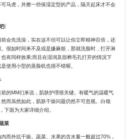
不可马虎，并擦一些保湿定型的产品，隔天起床才不会
吧!
前会先洗澡，实在这不但可以让你立即精神百倍，还
服。假如时间来不及或是嫌麻烦，那就洗脸时，打开淋
也有同样效果;而且在湿润及甜桦毛孔打开的情况下
或是使用小型的蒸脸机也很不错喔。
↓
的MM们来说，肌肤护理很关键。有暖气的温暖气
，然而虽然如此，肌肤干燥问题仍然不可忽视。白领
巧，下面为大家详细介绍。
蔬菜
而外抗干燥。蔬菜、水果的含水量一般超过70%，