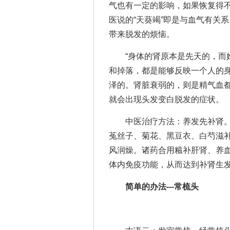
气也有一定的影响，如果恢复得不
医说的“天葵竭”即是与血气有关
带来脱发的烦恼。
“身体的肾原本是先天的，而她
和掉落，都是能够反映一个人的
泽的。肾脏衰弱的，则是精气血
就会出现头发变白脱发的症状。
中医治疗方法：养发先补肾。
菟丝子、菊花、黑豆衣、白芍滋补
风润燥。诸药合用糍补肝肾、养
体内免疫功能，从而达到补肾生
简单的办法---常梳头