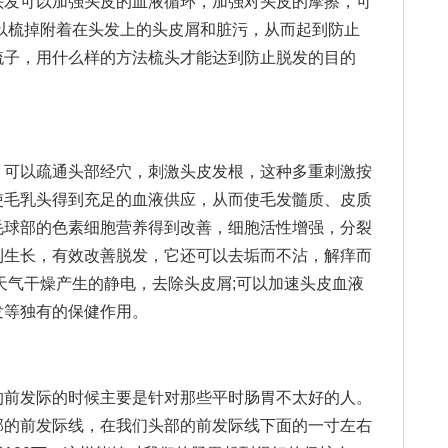
发可以加强头皮的血液循环，加强对头皮的摩擦，可
以梳掉附着在头发上的头皮屑和脏污，从而起到防止
梳子，用什么样的方法梳头才能达到防止脱发的目的
可以疏通头部经穴，刺激头皮发根，这种多重刺激按
使毛乳头得到充足的血液供应，从而使毛发髓质、皮质
毛球部的色素细胞营养得到改善，细胞活性增强，分裂
利生长，有效改善脱发，它还可以去垢而不沾，解痒而
天气干燥产生的静电，去除头皮屑;可以加速头皮血液
发等独有的保健作用。
前发际的时候主要是针对那些平时肠胃不太好的人。
部的前发际线，在我们头部的前发际线下面的一寸左右