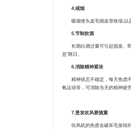
4.戒烟
吸烟使头皮毛细血管收缩,以及
5.节制饮酒
长期白酒过量可引起脱发。即使
息”两日。
6.消除精神紧张
精神状态不稳定，每天焦虑不
氧运动等，可消除当天的精神疲
7.烫发吹风要慎重
吹风机的热度会破坏毛发组织