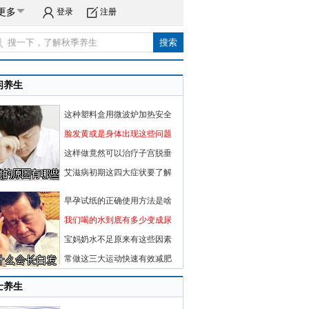
更多
登录
注册
闲养生
这种塑料盒用微波炉加热安全
脸发黄或是身体出现这些问题
这样做竟然可以治疗子宫脱垂
艾滋病初期这四大症状要了解
早孕试纸的正确使用方法是啥
我们喝的水到底有多少变成尿
宝妈奶水不足原来有这些因素
常做这三大运动快速有效减肥
士养生