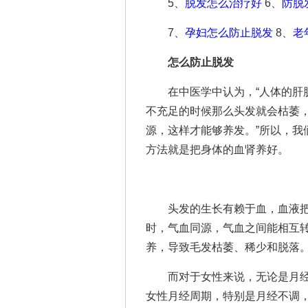
5、
脱发怎么治疗好
6、
防脱
7、
孕妇怎么防止脱发
8、
老
怎么防止脱发
在中医学中认为，“人体的肝脏
不充足的时候那么头发就会枯萎
源，这样才能够养发。”所以，我
方法就是把身体的血肾养好。
头发的生长有赖于血，血液把
时，气血同源，气血之间能相互
养，导致毛发枯萎、稀少和脱落
而对于女性来说，无论是月经
女性月经周期，特别是月经不调，