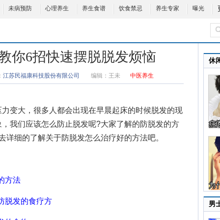
未病预防
心理养生
养生食谱
饮食禁忌
养生专家
曝光
 教你6招快速摆脱脱发烦恼
休
：
江苏民福康科技股份有限公司
编辑：
王未
中医养生
力变大，很多人都会出现在早晨起床的时候脱发的现
象，我们应该
怎么防止脱发
呢?大家了解的
防脱发的方
起去详细的了解关于防脱发怎么治疗好的方法吧。
的方法
防脱发的食疗方
男