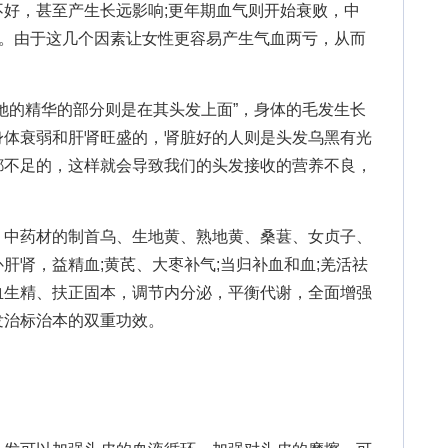
好，甚至产生长远影响;更年期血气则开始衰败，中
系。由于这几个因素让女性更容易产生气血两亏，从而
的精华的部分则是在其头发上面”，身体的毛发生长
身体衰弱和肝肾旺盛的，肾脏好的人则是头发乌黑有光
都不足的，这样就会导致我们的头发接收的营养不良，
中药材的制首乌、生地黄、熟地黄、桑葚、女贞子、
肝肾，益精血;黄芪、大枣补气;当归补血和血;羌活祛
血生精、扶正固本，调节内分泌，平衡代谢，全面增强
发治标治本的双重功效。