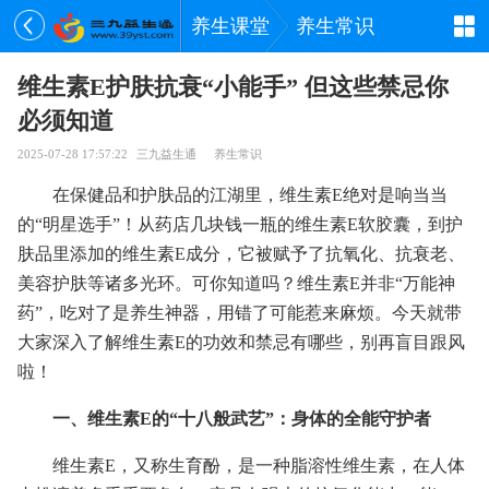
养生课堂
养生常识
维生素E护肤抗衰“小能手” 但这些禁忌你
必须知道
2025-07-28 17:57:22
三九益生通
养生常识
在保健品和护肤品的江湖里，维生素E绝对是响当当
的“明星选手”！从药店几块钱一瓶的维生素E软胶囊，到护
肤品里添加的维生素E成分，它被赋予了抗氧化、抗衰老、
美容护肤等诸多光环。可你知道吗？维生素E并非“万能神
药”，吃对了是养生神器，用错了可能惹来麻烦。今天就带
大家深入了解维生素
E
的功效和禁忌有哪些，别再盲目跟风
啦！
一、维生素E的“十八般武艺”：身体的全能守护者
维生素E，又称生育酚，是一种脂溶性维生素，在人体