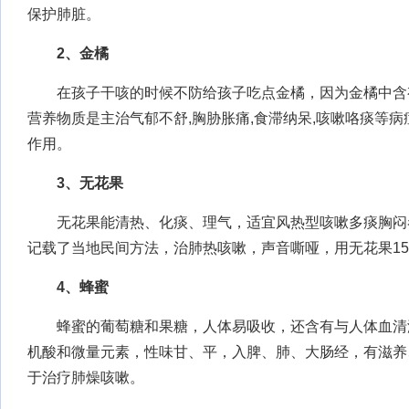
保护肺脏。
2、金橘
在孩子干咳的时候不防给孩子吃点金橘，因为金橘中含
营养物质是主治气郁不舒,胸胁胀痛,食滞纳呆,咳嗽咯痰等
作用。
3、无花果
无花果能清热、化痰、理气，适宜风热型咳嗽多痰胸闷
记载了当地民间方法，治肺热咳嗽，声音嘶哑，用无花果1
4、蜂蜜
蜂蜜的葡萄糖和果糖，人体易吸收，还含有与人体血清
机酸和微量元素，性味甘、平，入脾、肺、大肠经，有滋养
于治疗肺燥咳嗽。