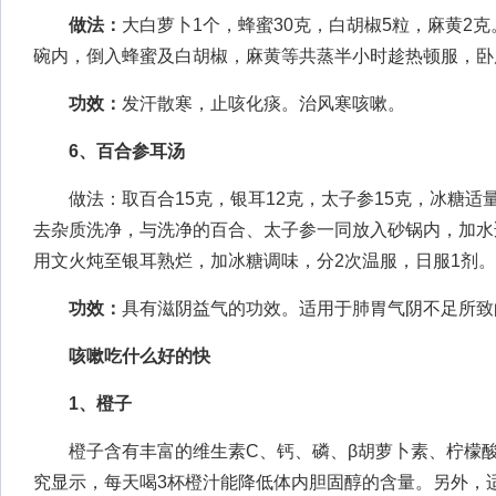
做法：
大白萝卜1个，蜂蜜30克，白胡椒5粒，麻黄2
碗内，倒入蜂蜜及白胡椒，麻黄等共蒸半小时趁热顿服，卧
功效：
发汗散寒，止咳化痰。治风寒咳嗽。
6、百合参耳汤
做法：取百合15克，银耳12克，太子参15克，冰糖适
去杂质洗净，与洗净的百合、太子参一同放入砂锅内，加水
用文火炖至银耳熟烂，加冰糖调味，分2次温服，日服1剂。
功效：
具有滋阴益气的功效。适用于肺胃气阴不足所致
咳嗽吃什么好的快
1、橙子
橙子含有丰富的维生素C、钙、磷、β胡萝卜素、柠檬酸
究显示，每天喝3杯橙汁能降低体内胆固醇的含量。另外，