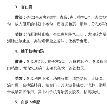
3、杏仁饼
做法：
杏仁(去皮尖)40粒，青黛3克，柿饼1个。杏仁
匀，放入掰开的柿饼中摊匀，用湿泥包裹，煨热，分2次早
功效：
清肝润肺止咳。杏仁宣肺降气止咳，为治咳之要药
润肺止咳止血，亦能矫青黛之苦味，使易于食用。
4、柚子核桃肉汤
做法：
冬瓜皮2克，柚子核5克，合桃肉10克。冬瓜取
肉捣烂，煮清水10碗，去渣代茶饮，连饮数天。
功效：
冬瓜利尿下水、消肿解毒、清热除烦、止咳喘、
泌作用。合桃温肺肾、益命门，其肉滋养强壮、润肺、润燥
合成汤发挥作用。其中柚子核有治脱发脱发、枯黄功效。
5、白萝卜蜂蜜