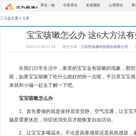
养生一族
中医养生
未病预防
心理养生
养
三九益生通
>
儿童
宝宝咳嗽怎么办 这6大方法
2024-12-06 21:43
图文作者：
江苏民福康科技股份有限公司
在我们日常生活中，家里的宝宝会有咳嗽的现象，那您
呢，如果宝宝咳嗽了吃什么能好的快一点呢，平日里
宝宝感
来就和小编一起去了解一下吧。
宝宝咳嗽怎么办
1、首先要做的就是保持居室安静、空气流通，让宝宝充
越是需要休息，待症状消失后才能恢复自由活动。
2、让宝宝多喝温水。不论是风寒感冒还是风热感冒，多