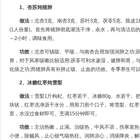
1、杏苏炖猪肺
做法：
北杏3克、南杏3克、苏叶3克、茯苓5克、陈皮1
(1人份量)。首先将猪肺彻底灌洗干净，汆水，再与清洁后的
～2小时，调味食用。
功效：
北杏可镇咳、平喘，与南杏合用加强润肺之功;
胃，对于风寒咳嗽比较适用;茯苓可利水渗湿，健脾和胃，
化痰之功;而猪肺具有补肺止咳、止血的功效。冬季养生可
2、冰糖红枣炖雪梨
做法：
雪梨1斤枸杞、红枣若干、冰糖80g、水若干。
块状，红枣洗净沥干水分，用剪刀剪个口子。将雪梨、红枣
里，水没过食材即可。烹调15分钟即可。
功效：
主治热嗽，止渴。治咳热，中风不语，伤寒发热
小便，除贼风，止心烦气喘热狂。润肺凉心，消痰降炎，解