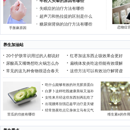
年轻人头晕的原因有哪些
失眠症的治疗方法有哪些
超声刀和热拉提的区别是什么
糖尿病肾病的治疗方法有哪些
恋物症
手胀麻原因
养生加油站
20个护肤常识用过的人都说好
红枣加这东西止咳效果会更好
尿酸高又嘴馋想吃火锅怎么办
扁桃体发炎吃这些能有效缓解
常见的这九种食物很适合春天
这些方法可以有效治疗解肾虚
吃什么能够有效的补充胶原蛋白
白萝卜这样吃既健康美味又滋补
女性来月经这些东西别再乱吃了
出现腰疼别强忍趁早治疗是关键
经常熬夜吃点它身体立马有元气
苦瓜的功效有哪些
维生素e的作