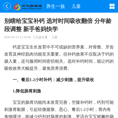
养生一族
儿童
别瞎给宝宝补钙 选对时间吸收翻倍 分年龄
段调整 新手爸妈快学
2026-03-13 11:54:48
三九益生通
儿童
钙是宝宝生长发育中不可或缺的营养素，对骨骼、牙齿
发育及神经肌肉功能至关重要。但补钙效果不仅取决于钙的
摄入量，还与服用时间密切相关。选对补钙时间，能让钙的
吸收效率大幅提升，避免营养浪费。
一、餐后1-2小时补钙：减少刺激，提升吸收
1.降低肠胃刺激
宝宝的肠胃功能尚未发育完善，空腹补钙时，钙剂可能
刺激胃黏膜，引起轻微腹胀、恶心。餐后1-2小时，胃内有
食物缓冲，能减少钙剂对肠胃的刺激，更适合宝宝娇嫩的肠