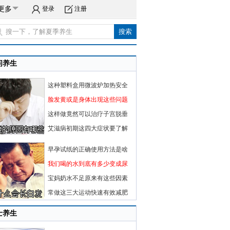
更多
登录
注册
闲养生
这种塑料盒用微波炉加热安全
脸发黄或是身体出现这些问题
这样做竟然可以治疗子宫脱垂
艾滋病初期这四大症状要了解
早孕试纸的正确使用方法是啥
我们喝的水到底有多少变成尿
宝妈奶水不足原来有这些因素
常做这三大运动快速有效减肥
士养生