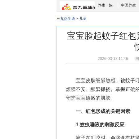
养生一族
中医养生
三九益生通
>
儿童
宝宝脸起蚊子红包
2026-03-18 11:46
图
宝宝皮肤细腻敏感，被蚊子
烦躁不安、频繁抓挠。掌握正确
守护宝宝娇嫩的肌肤。
一、红包形成的关键因素
1.蚊虫唾液的刺激反应
蚊子在叮咬时，会将含有抗凝