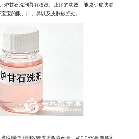
可。炉甘石洗剂具有收敛、止痒的功效，能减少皮肤渗
开宝宝的眼、口、鼻以及皮肤破损处。
医嘱使用弱效糖皮质激素药膏，如0.05%地奈德乳