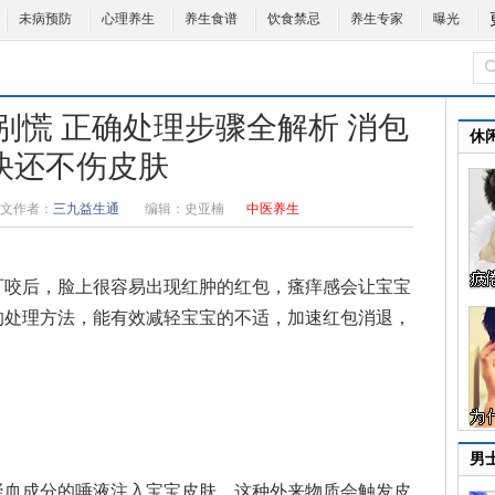
未病预防
心理养生
养生食谱
饮食禁忌
养生专家
曝光
别慌 正确处理步骤全解析 消包
休
快还不伤皮肤
文作者：
三九益生通
编辑：
史亚楠
中医养生
叮咬后，脸上很容易出现红肿的红包，瘙痒感会让宝宝
的处理方法，能有效减轻宝宝的不适，加速红包消退，
男
血成分的唾液注入宝宝皮肤，这种外来物质会触发皮