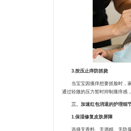
3.按压止痒防抓挠
当宝宝因瘙痒想要抓脸时，家
通过轻微的压力暂时抑制瘙痒感
三、加速红包消退的护理细
1.保湿修复皮肤屏障
选择无香料、无酒精、无防腐