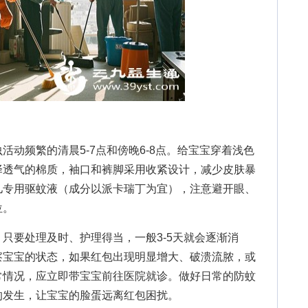
频繁的清晨5-7点和傍晚6-8点。给宝宝穿着浅色
择透气的棉质，袖口和裤脚采用收紧设计，减少皮肤暴
儿专用驱蚊液（成分以派卡瑞丁为宜），注意避开眼、
位。
要处理及时、护理得当，一般3-5天就会逐渐消
察宝宝的状态，如果红包出现明显增大、破溃流脓，或
常情况，应立即带宝宝前往医院就诊。做好日常的防蚊
的发生，让宝宝的脸蛋远离红包困扰。