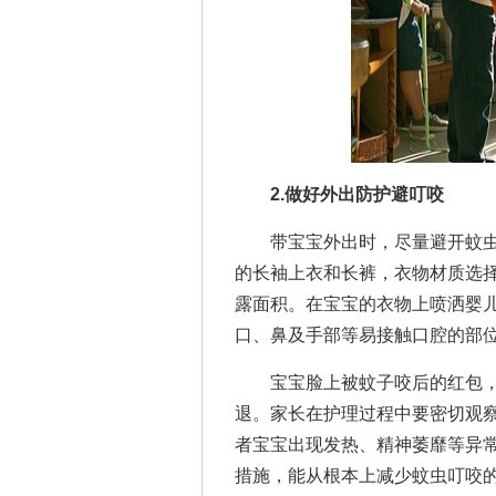
2.做好外出防护避叮咬
带宝宝外出时，尽量避开蚊虫活动
的长袖上衣和长裤，衣物材质选
露面积。在宝宝的衣物上喷洒婴
口、鼻及手部等易接触口腔的部
宝宝脸上被蚊子咬后的红包，只
退。家长在护理过程中要密切观
者宝宝出现发热、精神萎靡等异
措施，能从根本上减少蚊虫叮咬