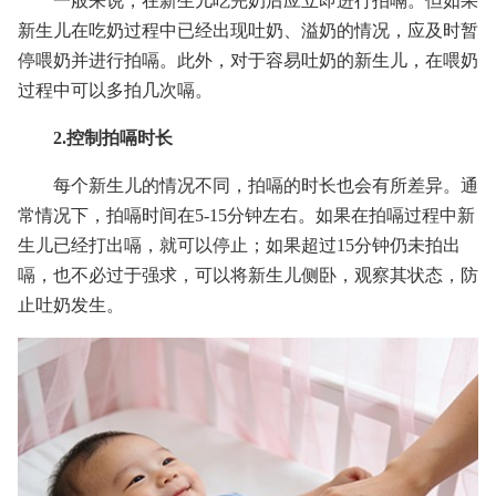
一般来说，在新生儿吃完奶后应立即进行拍嗝。但如果
新生儿在吃奶过程中已经出现吐奶、溢奶的情况，应及时暂
停喂奶并进行拍嗝。此外，对于容易吐奶的新生儿，在喂奶
过程中可以多拍几次嗝。
2.控制拍嗝时长
每个新生儿的情况不同，拍嗝的时长也会有所差异。通
常情况下，拍嗝时间在5-15分钟左右。如果在拍嗝过程中新
生儿已经打出嗝，就可以停止；如果超过15分钟仍未拍出
嗝，也不必过于强求，可以将新生儿侧卧，观察其状态，防
止吐奶发生。