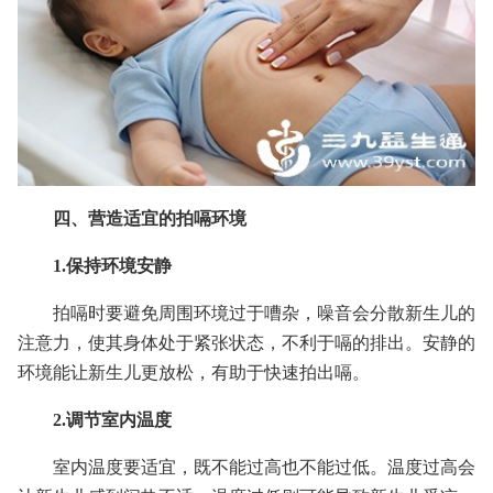
四、营造适宜的拍嗝环境
1.保持环境安静
拍嗝时要避免周围环境过于嘈杂，噪音会分散新生儿的
注意力，使其身体处于紧张状态，不利于嗝的排出。安静的
环境能让新生儿更放松，有助于快速拍出嗝。
2.调节室内温度
室内温度要适宜，既不能过高也不能过低。温度过高会