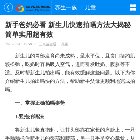
养生一族
儿童
新手爸妈必看 新生儿快速拍嗝方法大揭秘
简单实用超有效
2026-03-18 15:58:38
三九益生通
儿童
新生儿的胃部发育尚未成熟，呈水平位，且贲门括约肌
较松弛，吃奶时容易吸入空气，进而引发吐奶、腹胀等不
适。及时帮新生儿拍出嗝，能有效缓解这些问题。以下为你
介绍新生儿拍出嗝快的方法，帮助新手父母更顺利地完成拍
嗝。
一、掌握正确拍嗝姿势
1.竖抱拍嗝法
将新生儿竖直抱起，让其头部靠在家长的肩膀上，一只
手稳稳托住新生儿的臀部和腰部，另一只手呈空心掌状，从