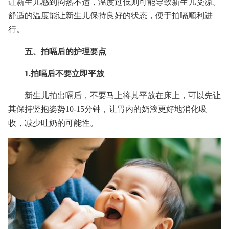
让新生儿感到闷热不适，温度过低则可能导致新生儿受凉。
舒适的温度能让新生儿保持良好的状态，便于拍嗝顺利进
行。
五、拍嗝后的护理要点
1.拍嗝后不要立即平放
新生儿拍出嗝后，不要马上将其平放在床上，可以先让
其保持竖抱姿势10-15分钟，让胃内的奶液更好地消化吸
收，减少吐奶的可能性。