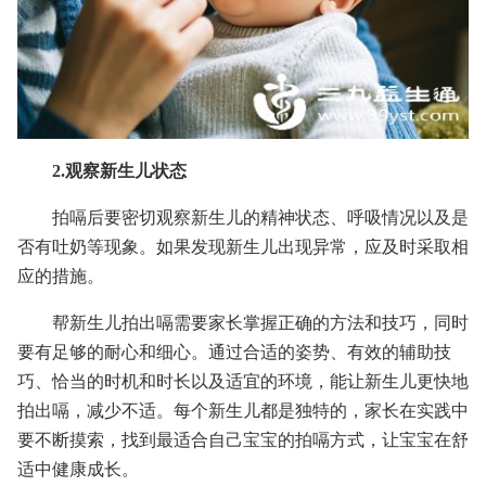
2.观察新生儿状态
拍嗝后要密切观察新生儿的精神状态、呼吸情况以及是
否有吐奶等现象。如果发现新生儿出现异常，应及时采取相
应的措施。
帮新生儿拍出嗝需要家长掌握正确的方法和技巧，同时
要有足够的耐心和细心。通过合适的姿势、有效的辅助技
巧、恰当的时机和时长以及适宜的环境，能让新生儿更快地
拍出嗝，减少不适。每个新生儿都是独特的，家长在实践中
要不断摸索，找到最适合自己宝宝的拍嗝方式，让宝宝在舒
适中健康成长。