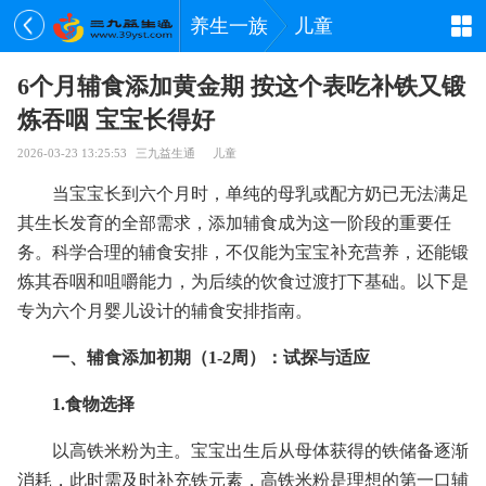
养生一族
儿童
6个月辅食添加黄金期 按这个表吃补铁又锻
炼吞咽 宝宝长得好
2026-03-23 13:25:53
三九益生通
儿童
当宝宝长到六个月时，单纯的母乳或配方奶已无法满足
其生长发育的全部需求，添加辅食成为这一阶段的重要任
务。科学合理的辅食安排，不仅能为宝宝补充营养，还能锻
炼其吞咽和咀嚼能力，为后续的饮食过渡打下基础。以下是
专为六个月婴儿设计的辅食安排指南。
一、辅食添加初期（1-2周）：试探与适应
1.食物选择
以高铁米粉为主。宝宝出生后从母体获得的铁储备逐渐
消耗，此时需及时补充铁元素，高铁米粉是理想的第一口辅