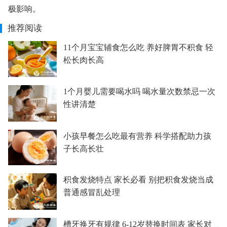
极影响。
推荐阅读
11个月宝宝辅食怎么吃 养好脾胃不积食 轻
松长肉长高
1个月婴儿需要喝水吗 喝水量次数禁忌一次
性讲清楚
小孩早餐怎么吃最有营养 科学搭配助力孩
子长高长壮
积食发烧特点 家长必看 别把积食发烧当成
普通感冒乱处理
槽牙换牙有规律 6-12岁替换时间表 家长对