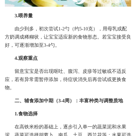
3.喂养量
由少到多，初次尝试1-2勺（约5-10克），用母乳或配
方奶调成稀糊状，让宝宝适应新的食物形态。若宝宝接受良
好，可逐渐增加至3-4勺。
4.观察重点
留意宝宝是否出现呕吐、腹泻、皮疹等过敏或不适反
应，若有异常需暂停添加，待症状消失后再尝试或更换食
物。
二、辅食添加中期（3-4周）：丰富种类与调整质地
1.食物选择
在高铁米粉的基础上，逐步引入单一的蔬菜泥和水果
泥。蔬菜可选择胡萝卜、南瓜、土豆、西兰花等；水果可选