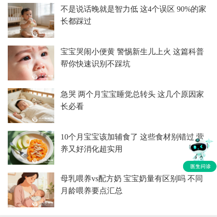
不是说话晚就是智力低 这4个误区 90%的家
长都踩过
宝宝哭闹小便黄 警惕新生儿上火 这篇科普
帮你快速识别不踩坑
急哭 两个月宝宝睡觉总转头 这几个原因家
长必看
10个月宝宝该加辅食了 这些食材别错过 营
养又好消化超实用
母乳喂养vs配方奶 宝宝奶量有区别吗 不同
月龄喂养要点汇总