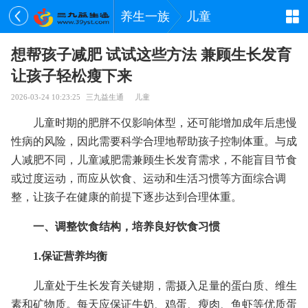
养生一族
儿童
想帮孩子减肥 试试这些方法 兼顾生长发育
让孩子轻松瘦下来
2026-03-24 10:23:25
三九益生通
儿童
儿童时期的肥胖不仅影响体型，还可能增加成年后患慢
性病的风险，因此需要科学合理地帮助孩子控制体重。与成
人减肥不同，儿童减肥需兼顾生长发育需求，不能盲目节食
或过度运动，而应从饮食、运动和生活习惯等方面综合调
整，让孩子在健康的前提下逐步达到合理体重。
一、调整饮食结构，培养良好饮食习惯
1.保证营养均衡
儿童处于生长发育关键期，需摄入足量的蛋白质、维生
素和矿物质。每天应保证牛奶、鸡蛋、瘦肉、鱼虾等优质蛋