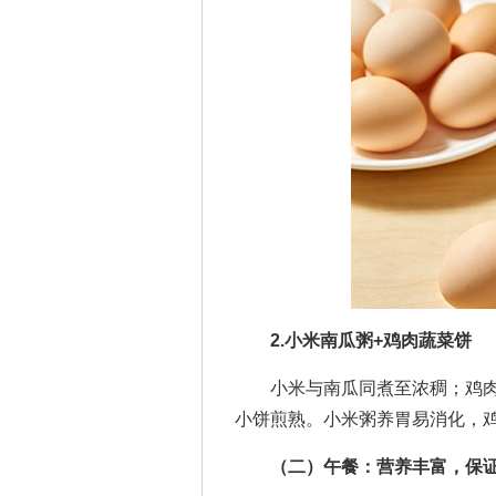
2.小米南瓜粥+鸡肉蔬菜饼
小米与南瓜同煮至浓稠；鸡肉
小饼煎熟。小米粥养胃易消化，
（二）午餐：营养丰富，保