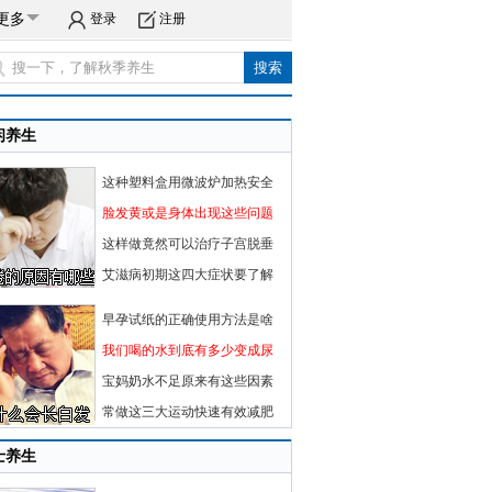
更多
登录
注册
闲养生
这种塑料盒用微波炉加热安全
脸发黄或是身体出现这些问题
这样做竟然可以治疗子宫脱垂
艾滋病初期这四大症状要了解
早孕试纸的正确使用方法是啥
我们喝的水到底有多少变成尿
宝妈奶水不足原来有这些因素
常做这三大运动快速有效减肥
士养生