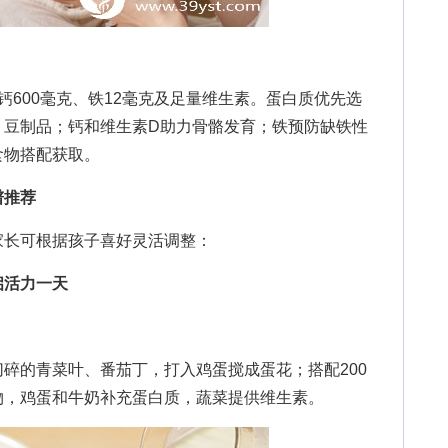
钙600毫克、铁12毫克及足量维生素。蛋白质优先选
、豆制品；钙和维生素D助力骨骼发育；铁预防缺铁性
食物搭配获取。
谱推荐
长可根据孩子喜好灵活调整：
启活力一天
的青菜叶、番茄丁，打入鸡蛋搅成蛋花；搭配200
物，鸡蛋和牛奶补充蛋白质，蔬菜提供维生素。