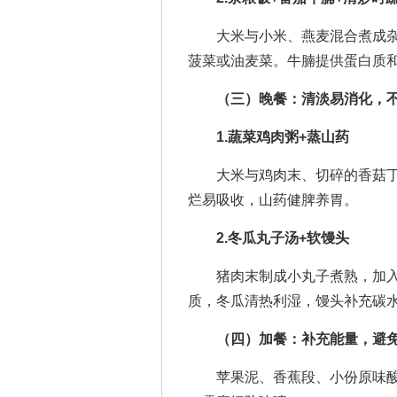
大米与小米、燕麦混合煮成杂
菠菜或油麦菜。牛腩提供蛋白质
（三）晚餐：清淡易消化，
1.蔬菜鸡肉粥+蒸山药
大米与鸡肉末、切碎的香菇丁
烂易吸收，山药健脾养胃。
2.冬瓜丸子汤+软馒头
猪肉末制成小丸子煮熟，加入
质，冬瓜清热利湿，馒头补充碳
（四）加餐：补充能量，避
苹果泥、香蕉段、小份原味酸