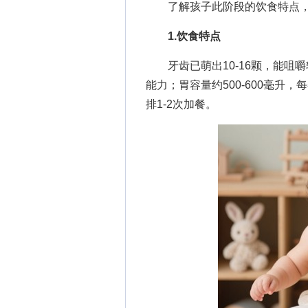
了解孩子此阶段的饮食特点，
1.饮食特点
牙齿已萌出10-16颗，能咀
能力；胃容量约500-600毫升
排1-2次加餐。