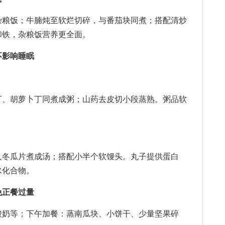
粮饭；牛腩炖至软烂切碎，与番茄块同煮；搭配清炒
和铁，杂粮饭营养更全面。
不影响睡眠
、胡萝卜丁同煮成粥；山药去皮切小段蒸熟。粥品软
冬瓜片煮成汤；搭配小半个软馒头。丸子提供蛋白
水化合物。
免正餐过量
奶等；下午加餐：蒸南瓜块、小饼干、少量坚果碎