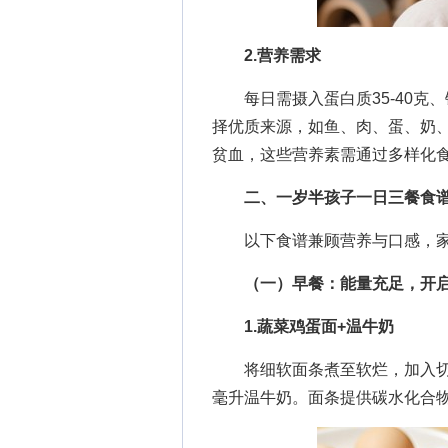
2.营养需求
每日需摄入蛋白质35-40克、
择优质来源，如鱼、肉、蛋、奶
贫血，这些营养素需通过多样化
二、一岁半孩子一日三餐食
以下食谱兼顾营养与口感，家
（一）早餐：能量充足，开
1.蔬菜鸡蛋面+温牛奶
将细软面条煮至软烂，加入切碎
毫升温牛奶。面条提供碳水化合