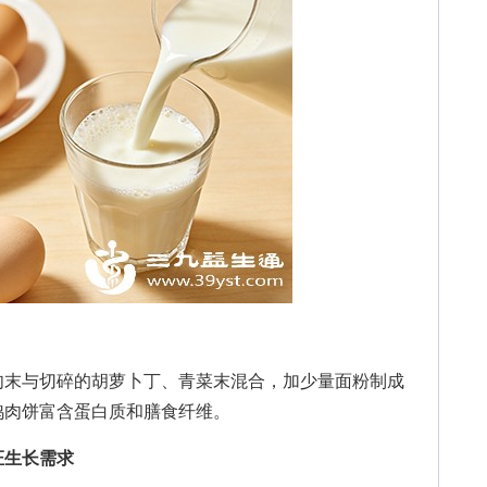
末与切碎的胡萝卜丁、青菜末混合，加少量面粉制成
鸡肉饼富含蛋白质和膳食纤维。
证生长需求