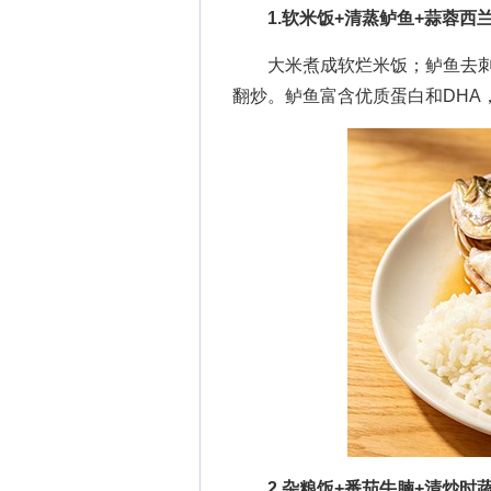
1.软米饭+清蒸鲈鱼+蒜蓉西
大米煮成软烂米饭；鲈鱼去刺
翻炒。鲈鱼富含优质蛋白和DHA
2.杂粮饭+番茄牛腩+清炒时