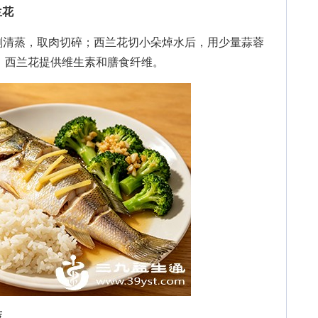
兰花
清蒸，取肉切碎；西兰花切小朵焯水后，用少量蒜蓉
，西兰花提供维生素和膳食纤维。
蔬