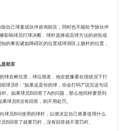
除自己球童或伙伴咨询助言，同时也不能给予除伙伴
能够影响球员打球决断、球杆选择或击球方法的劝告或
周知的事实诸如障碍区的位置或球洞区上旗杆的位置，
么是助言
球在树坑里，球位很差，他在犹豫要在现状况下打
组球员B：“如果这是你的球，你会打吗?”说完这句话
罚两杆。如果球员B回答了A的问题，那么他同样要受到
如果球员B没有回答，则不用处罚。
球员B问使用的球杆，以便决定自己将要使用什么
球员B回答了就要罚杆，没有回答就不需罚杆。