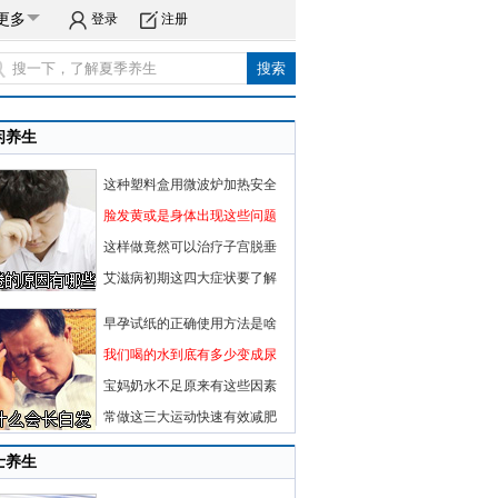
更多
登录
注册
闲养生
这种塑料盒用微波炉加热安全
脸发黄或是身体出现这些问题
这样做竟然可以治疗子宫脱垂
艾滋病初期这四大症状要了解
早孕试纸的正确使用方法是啥
我们喝的水到底有多少变成尿
宝妈奶水不足原来有这些因素
常做这三大运动快速有效减肥
士养生