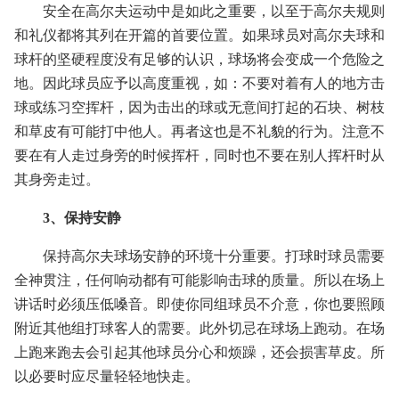
安全在高尔夫运动中是如此之重要，以至于高尔夫规则
和礼仪都将其列在开篇的首要位置。如果球员对高尔夫球和
球杆的坚硬程度没有足够的认识，球场将会变成一个危险之
地。因此球员应予以高度重视，如：不要对着有人的地方击
球或练习空挥杆，因为击出的球或无意间打起的石块、树枝
和草皮有可能打中他人。再者这也是不礼貌的行为。注意不
要在有人走过身旁的时候挥杆，同时也不要在别人挥杆时从
其身旁走过。
3、保持安静
保持高尔夫球场安静的环境十分重要。打球时球员需要
全神贯注，任何响动都有可能影响击球的质量。所以在场上
讲话时必须压低嗓音。即使你同组球员不介意，你也要照顾
附近其他组打球客人的需要。此外切忌在球场上跑动。在场
上跑来跑去会引起其他球员分心和烦躁，还会损害草皮。所
以必要时应尽量轻轻地快走。