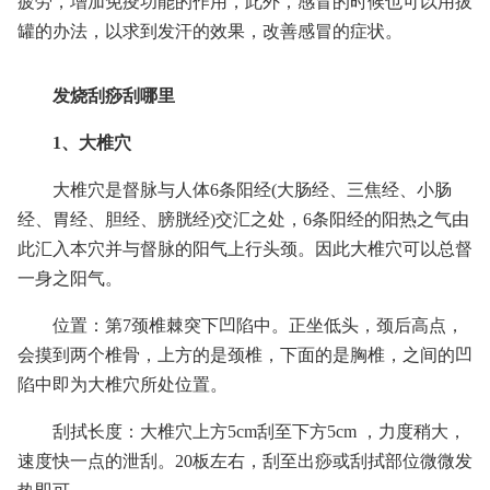
疲劳，增加免疫功能的作用，此外，感冒的时候也可以用拔
罐的办法，以求到发汗的效果，改善感冒的症状。
发烧刮痧刮哪里
1、大椎穴
大椎穴是督脉与人体6条阳经(大肠经、三焦经、小肠
经、胃经、胆经、膀胱经)交汇之处，6条阳经的阳热之气由
此汇入本穴并与督脉的阳气上行头颈。因此大椎穴可以总督
一身之阳气。
位置：第7颈椎棘突下凹陷中。正坐低头，颈后高点，
会摸到两个椎骨，上方的是颈椎，下面的是胸椎，之间的凹
陷中即为大椎穴所处位置。
刮拭长度：大椎穴上方5cm刮至下方5cm ，力度稍大，
速度快一点的泄刮。20板左右，刮至出痧或刮拭部位微微发