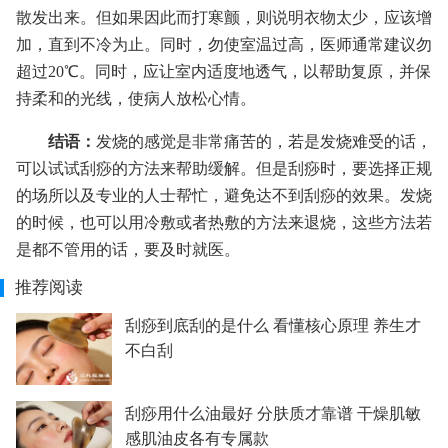
散发出来。但如果因此而打寒颤，则说明衣物太少，应该增
加，直到不冷为止。同时，勿使室温过高，医师通常建议勿
超过20℃。同时，应让室内适度地透气，以帮助复原，并保
持柔和的光线，使病人放松心情。
结语：
发烧的感觉是非常痛苦的，若是发烧难受的话，
可以试试刮痧的方法来帮助缓解。但是刮痧时，要选择正规
的场所以及专业的人士帮忙，避免达不到刮痧的效果。发烧
的时候，也可以用冷敷或者热敷的方法来退烧，这些方法若
是都不管用的话，要及时就医。
推荐阅读
刮痧到底刮的是什么 看懂核心原理 养生才
不白刮
刮痧用什么油最好 分肤质才靠谱 干燥肌敏
感肌油皮各有专属款