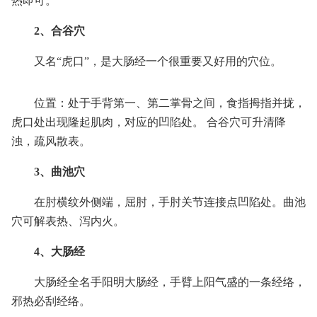
热即可。
2、合谷穴
又名“虎口”，是大肠经一个很重要又好用的穴位。
位置：处于手背第一、第二掌骨之间，食指拇指并拢，
虎口处出现隆起肌肉，对应的凹陷处。 合谷穴可升清降
浊，疏风散表。
3、曲池穴
在肘横纹外侧端，屈肘，手肘关节连接点凹陷处。曲池
穴可解表热、泻内火。
4、大肠经
大肠经全名手阳明大肠经，手臂上阳气盛的一条经络，
邪热必刮经络。