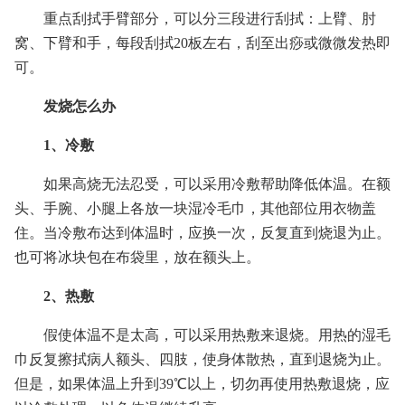
重点刮拭手臂部分，可以分三段进行刮拭：上臂、肘
窝、下臂和手，每段刮拭20板左右，刮至出痧或微微发热即
可。
发烧怎么办
1、冷敷
如果高烧无法忍受，可以采用冷敷帮助降低体温。在额
头、手腕、小腿上各放一块湿冷毛巾，其他部位用衣物盖
住。当冷敷布达到体温时，应换一次，反复直到烧退为止。
也可将冰块包在布袋里，放在额头上。
2、热敷
假使体温不是太高，可以采用热敷来退烧。用热的湿毛
巾反复擦拭病人额头、四肢，使身体散热，直到退烧为止。
但是，如果体温上升到39℃以上，切勿再使用热敷退烧，应