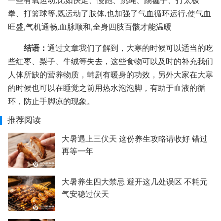
一些有氧运动,比如快走、慢跑、跳绳、踢毽子、打太极
拳、打篮球等,既运动了肢体,也加强了气血循环运行,使气血
旺盛,气机通畅,血脉顺和,全身四肢百骸才能温暖
结语：
通过文章我们了解到，大寒的时候可以适当的吃
些红枣、梨子、牛绒等失去，这些食物可以及时的补充我们
人体所缺的营养物质，韩剧有暖身的功效，另外大家在大寒
的时候也可以在睡觉之前用热水泡泡脚，有助于血液的循
环，防止手脚凉的现象。
推荐阅读
大暑遇上三伏天 这份养生攻略请收好 错过
再等一年
大暑养生四大禁忌 避开这几处误区 不耗元
气安稳过伏天