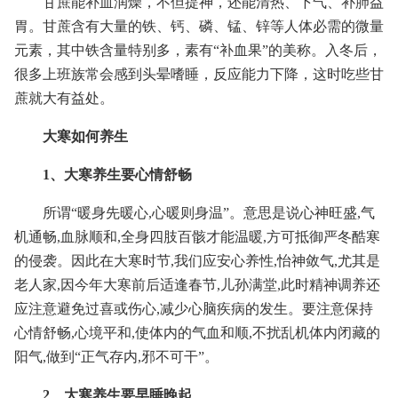
甘蔗能补血润燥，不但提神，还能清热、下气、补肺益
胃。甘蔗含有大量的铁、钙、磷、锰、锌等人体必需的微量
元素，其中铁含量特别多，素有“补血果”的美称。入冬后，
很多上班族常会感到头晕嗜睡，反应能力下降，这时吃些甘
蔗就大有益处。
大寒如何养生
1、大寒养生要心情舒畅
所谓“暖身先暖心,心暖则身温”。意思是说心神旺盛,气
机通畅,血脉顺和,全身四肢百骸才能温暖,方可抵御严冬酷寒
的侵袭。因此在大寒时节,我们应安心养性,怡神敛气,尤其是
老人家,因今年大寒前后适逢春节,儿孙满堂,此时精神调养还
应注意避免过喜或伤心,减少心脑疾病的发生。要注意保持
心情舒畅,心境平和,使体内的气血和顺,不扰乱机体内闭藏的
阳气,做到“正气存内,邪不可干”。
2、大寒养生要早睡晚起