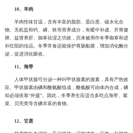
10、羊肉
羊肉性味甘温，含有丰富的脂肪、蛋白质、碳水化合
物、无机盐和钙、磷、铁等营养成分，有暖中补虚、开胃健
脾、益肾养肝、御寒祛湿之功效，历来被用作冬季御寒和进
补壮阳的佳品。冬季常食还能保护胃肠黏膜，增加消化酶分
泌，促进消化吸收。
11、海带
人体甲状腺可分泌一种叫甲状腺素的激素，具有产热效
应。甲状腺素由碘和酪氨酸组成，酪氨酸可由体内合成，碘
却必须依靠“外援”。因此，冬季养生应适当多吃点海带、紫
菜、贝壳类等含碘丰富的食物。
12、甘蔗