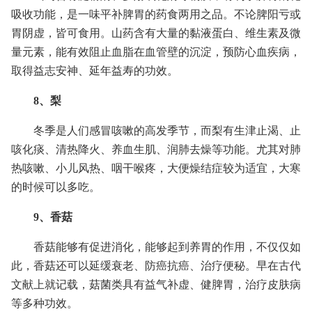
吸收功能，是一味平补脾胃的药食两用之品。不论脾阳亏或
胃阴虚，皆可食用。山药含有大量的黏液蛋白、维生素及微
量元素，能有效阻止血脂在血管壁的沉淀，预防心血疾病，
取得益志安神、延年益寿的功效。
8、梨
冬季是人们感冒咳嗽的高发季节，而梨有生津止渴、止
咳化痰、清热降火、养血生肌、润肺去燥等功能。尤其对肺
热咳嗽、小儿风热、咽干喉疼，大便燥结症较为适宜，大寒
的时候可以多吃。
9、香菇
香菇能够有促进消化，能够起到养胃的作用，不仅仅如
此，香菇还可以延缓衰老、防癌抗癌、治疗便秘。早在古代
文献上就记载，菇菌类具有益气补虚、健脾胃，治疗皮肤病
等多种功效。