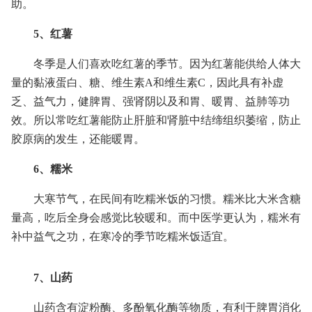
助。
5、红薯
冬季是人们喜欢吃红薯的季节。因为红薯能供给人体大
量的黏液蛋白、糖、维生素A和维生素C，因此具有补虚
乏、益气力，健脾胃、强肾阴以及和胃、暖胃、益肺等功
效。所以常吃红薯能防止肝脏和肾脏中结缔组织萎缩，防止
胶原病的发生，还能暖胃。
6、糯米
大寒节气，在民间有吃糯米饭的习惯。糯米比大米含糖
量高，吃后全身会感觉比较暖和。而中医学更认为，糯米有
补中益气之功，在寒冷的季节吃糯米饭适宜。
7、山药
山药含有淀粉酶、多酚氧化酶等物质，有利于脾胃消化