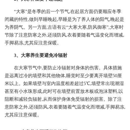
“大寒”是冬季的后一个节气,在起居方面仍要顺应冬季
闭藏的特性,做到早睡晚起,早睡是为了养人体的阳气,晚起是
为养阴气。另一方面,古语有云“大寒大寒,防风御寒”,大寒时
节除了注意防寒之外,还须防风,衣着要随着气温变化而增减,
手脚易冻,尤其应注意保暖。
3、大寒养生要避免冷辐射
在大寒节气中,要防止冷辐射对身体的伤害。具体措施
是远离过冷的墙壁和其他物体,睡觉时至少要离开墙壁50厘
米以上。如果墙壁与室内温度相差超过5℃,墙壁常出现潮湿
甚至有小水珠形成,此时可在墙壁前置放木板或泡沫塑料,以
阻断和减轻负辐射,从而保护身体免受辐射的损害。除了注
意防寒之外,还须防风,衣着要随着气温变化而增减,手脚易冻,
尤其应注意保暖。