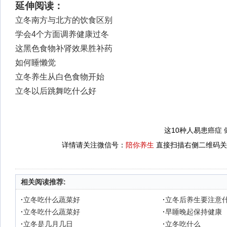
延伸阅读：
立冬南方与北方的饮食区别
学会4个方面调养健康过冬
这黑色食物补肾效果胜补药
如何睡懒觉
立冬养生从白色食物开始
立冬以后跳舞吃什么好
这10种人易患癌症
详情请关注微信号：
陪你养生
直接扫描右侧二维码关
相关阅读推荐:
·
立冬吃什么蔬菜好
·
立冬后养生要注意
·
立冬吃什么蔬菜好
·
早睡晚起保持健康
·
立冬是几月几日
·
立冬吃什么