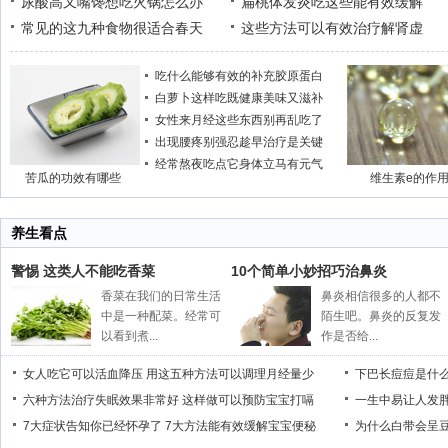
尿酸高又嘴馋想吃火锅怎么办
扁桃体发炎吃这些能有效缓解
常见的这九种食物很适合春天
这些方法可以有效治疗解肾虚
吃什么能够有效的补充胶原蛋白
白萝卜这样吃既健康美味又滋补
女性来月经这些东西别再乱吃了
出现腰疼别强忍趁早治疗是关键
经常熬夜吃点它身体立马有元气
苦瓜的功效有哪些
维生素e的作
养生看点
警惕 这类人不能吃香菜
10个简单小妙招巧治鼻炎
香菜在我们的日常生活
鼻炎相信很多的人都不
中是一种配菜。经常可
陌生吧。鼻炎的反复发
以看到煮...
作是否给...
女人吃它可以活血降压
用这五种方法可以调理月经量少
下巴长痘痘是什
六种方法治疗失眠效果非常好
这样做可以预防宝宝打嗝
一生中易让人发
7大症状告知你已经怀孕了
7大方法能有效缓解宝宝便秘
为什么白带会呈