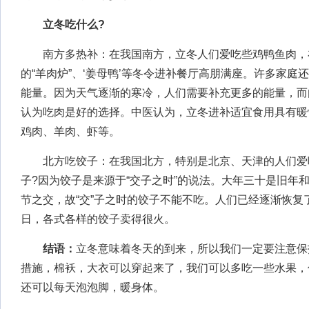
立冬吃什么?
南方多热补：在我国南方，立冬人们爱吃些鸡鸭鱼肉，
的“羊肉炉”、‘姜母鸭’等冬令进补餐厅高朋满座。许多家庭
能量。因为天气逐渐的寒冷，人们需要补充更多的能量，而
认为吃肉是好的选择。中医认为，立冬进补适宜食用具有暖
鸡肉、羊肉、虾等。
北方吃饺子：在我国北方，特别是北京、天津的人们爱
子?因为饺子是来源于“交子之时”的说法。大年三十是旧年
节之交，故“交”子之时的饺子不能不吃。人们已经逐渐恢复
日，各式各样的饺子卖得很火。
结语：
立冬意味着冬天的到来，所以我们一定要注意保
措施，棉袄，大衣可以穿起来了，我们可以多吃一些水果，
还可以每天泡泡脚，暖身体。