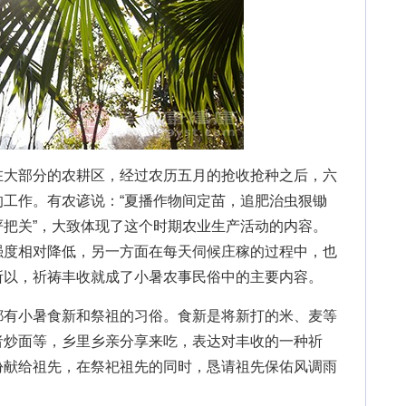
大部分的农耕区，经过农历五月的抢收抢种之后，六
工作。有农谚说：“夏播作物间定苗，追肥治虫狠锄
把关”，大致体现了这个时期农业生产活动的内容。
强度相对降低，另一方面在每天伺候庄稼的过程中，也
所以，祈祷丰收就成了小暑农事民俗中的主要内容。
有小暑食新和祭祖的习俗。食新是将新打的米、麦等
者炒面等，乡里乡亲分享来吃，表达对丰收的一种祈
份献给祖先，在祭祀祖先的同时，恳请祖先保佑风调雨