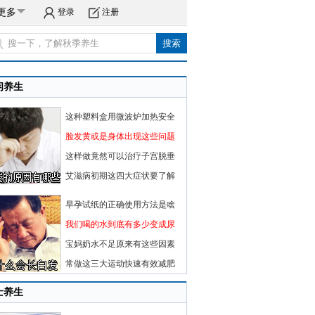
更多
登录
注册
闲养生
这种塑料盒用微波炉加热安全
脸发黄或是身体出现这些问题
这样做竟然可以治疗子宫脱垂
艾滋病初期这四大症状要了解
早孕试纸的正确使用方法是啥
我们喝的水到底有多少变成尿
宝妈奶水不足原来有这些因素
常做这三大运动快速有效减肥
士养生