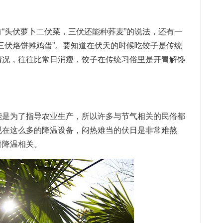
头伏萝卜二伏菜，三伏还能种荞麦”的说法，还有一
三伏烙饼摊鸡蛋”。要知道在伏天的时候吃饺子是传统
情况，往往比常日消瘦，饺子在传统习俗里是开胃解馋
是为了指导农业生产，所以许多与节气相关的民俗都
现在这么多的降温设备，闷热难当的伏日是非常难熬
暑降温相关。