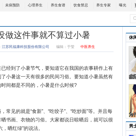
未病预防
心理养生
养生食谱
饮食禁忌
养生专家
曝光
 没做这件事就不算过小暑
休
：
江苏民福康科技股份有限公司
编辑：
于莹
中医养生
已经到了小暑节气，要知道它在我国的农事耕作上有
到了小暑这一天有很多的民间习俗。要知道小暑虽然有
的时间都是不同的，
小暑是什么时候
?
见的就是“食新”、“吃饺子”、“吃炒面”等。并且每
有晒书画、衣物的习俗。大家都说日晾晒后，就可以很
男
六，晒红绿”的说法。