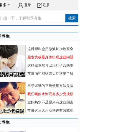
更多
登录
注册
闲养生
这种塑料盒用微波炉加热安全
脸发黄或是身体出现这些问题
这样做竟然可以治疗子宫脱垂
艾滋病初期这四大症状要了解
早孕试纸的正确使用方法是啥
我们喝的水到底有多少变成尿
宝妈奶水不足原来有这些因素
常做这三大运动快速有效减肥
士养生