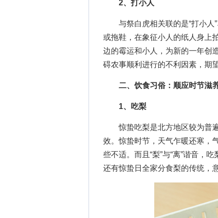
2、打小人
与祭白虎相关联的是“打小人”
或拖鞋，在象征小人的纸人身上
边的霉运和小人，为新的一年创
碍农事顺利进行的不利因素，期
二、饮食习俗：顺应时节滋
1、吃梨
惊蛰吃梨是北方地区较为普遍
效。惊蛰时节，天气乍暖还寒，
些不适。而且“梨”与“离”谐音
还有惊蛰日全家分食梨的传统，