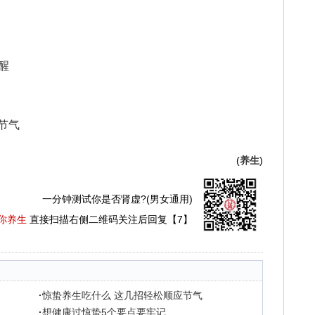
醒
节气
(
养生
)
一分钟测试你是否肾虚?(男女通用)
你养生
直接扫描右侧二维码关注后回复【7】
·
惊蛰养生吃什么 这几招轻松顺应节气
·
想健康过惊蛰5个要点要牢记