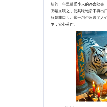
新的一年里遭受小人的谗言陷害
肥猪血喂之，使其吃饱后不再出
解是非口舌。这一习俗反映了人
争，安心劳作。