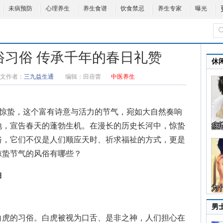
未病预防
心理养生
养生食谱
饮食禁忌
养生专家
曝光
俗习俗 传承千年的春日礼赞
休
文作者：
三九益生通
编辑：
田蓓蕾
中医养生
惊蛰，这个富有诗意与活力的节气，宛如大自然奏响
地，宣告春天的蓬勃生机。在漫长的历史长河中，惊蛰
俗，它们不仅是人们顺应天时、祈求福祉的方式，更是
惊蛰节气的风俗有哪些
？
曲
男
虎的习俗。白虎被视为口舌、是非之神，人们担心在