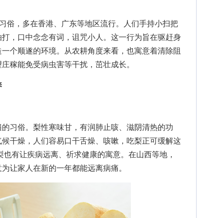
习俗，多在香港、广东等地区流行。人们手持小扫把
拍打，口中念念有词，诅咒小人。这一行为旨在驱赶身
造一个顺遂的环境。从农耕角度来看，也寓意着清除阻
望庄稼能免受病虫害等干扰，茁壮成长。
养
的习俗。梨性寒味甘，有润肺止咳、滋阴清热的功
气候干燥，人们容易口干舌燥、咳嗽，吃梨正可缓解这
，吃梨也有让疾病远离、祈求健康的寓意。在山西等地，
意为让家人在新的一年都能远离病痛。