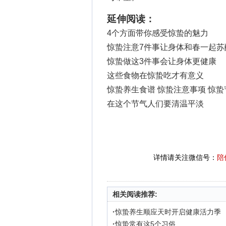
延伸阅读：
4个方面带你感受惊蛰的魅力
惊蛰注意7件事让身体和春一起苏
惊蛰做这3件事会让身体更健康
这些食物在惊蛰吃才有意义
惊蛰养生食谱 惊蛰注意事项 惊蛰
在这个节气人们要清温平淡
详情请关注微信号：
陪
相关阅读推荐:
·
惊蛰养生顺应天时开启健康活力季
·
惊蛰常有这5个习俗