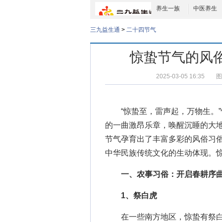
养生一族
中医养生
三九益生通
>
二十四节气
惊蛰节气的风
2025-03-05 16:35
图
“惊蛰至，雷声起，万物生。”
的一曲激昂乐章，唤醒沉睡的大
节气孕育出了丰富多彩的风俗习
中华民族传统文化的生动体现。
一、农事习俗：开启春耕序
1、祭白虎
在一些南方地区，惊蛰有祭白