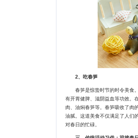
2、吃春笋
春笋是惊蛰时节的时令美食。
有开胃健脾、滋阴益血等功效。
肉、油焖春笋等。春笋吸收了肉
油腻。这道美食不仅满足了人们
对春日的忙碌。
三、传统活动习俗：迎接春