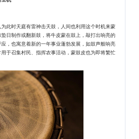
为此时天庭有雷神击天鼓，人间也利用这个时机来蒙
惊蛰日制作或翻新鼓，将牛皮蒙在鼓上，敲打出响亮的
呼应，也寓意着新的一年事业蓬勃发展，如鼓声般响亮
常用于召集村民、指挥农事活动，蒙鼓皮也为即将繁忙