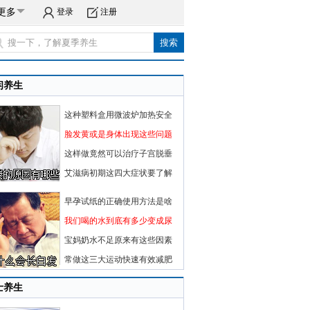
更多
登录
注册
闲养生
这种塑料盒用微波炉加热安全
脸发黄或是身体出现这些问题
这样做竟然可以治疗子宫脱垂
艾滋病初期这四大症状要了解
早孕试纸的正确使用方法是啥
我们喝的水到底有多少变成尿
宝妈奶水不足原来有这些因素
常做这三大运动快速有效减肥
士养生