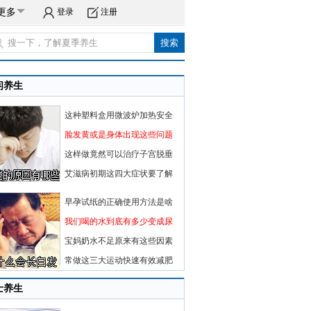
更多
登录
注册
闲养生
这种塑料盒用微波炉加热安全
脸发黄或是身体出现这些问题
这样做竟然可以治疗子宫脱垂
艾滋病初期这四大症状要了解
早孕试纸的正确使用方法是啥
我们喝的水到底有多少变成尿
宝妈奶水不足原来有这些因素
常做这三大运动快速有效减肥
士养生