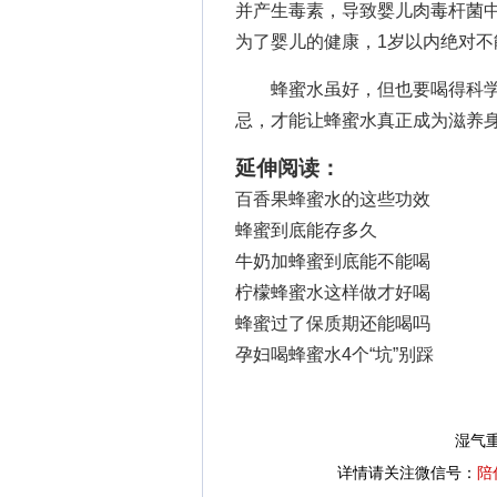
并产生毒素，导致婴儿肉毒杆菌
为了婴儿的健康，1岁以内绝对不
蜂蜜水虽好，但也要喝得科学
忌，才能让蜂蜜水真正成为滋养
延伸阅读：
百香果蜂蜜水的这些功效
蜂蜜到底能存多久
牛奶加蜂蜜到底能不能喝
柠檬蜂蜜水这样做才好喝
蜂蜜过了保质期还能喝吗
孕妇喝蜂蜜水4个“坑”别踩
湿气
详情请关注微信号：
陪