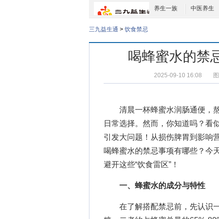
养生一族
中医养生
三九益生通
>
饮食禁忌
喝蜂蜜水的禁
2025-09-10 16:08
图
清晨一杯蜂蜜水润肠通便，熬
日常选择。然而，你知道吗？看似
引发大问题！从损伤脾胃到影响
喝蜂蜜水的禁忌事项有哪些
？今
避开这些“饮食雷区”！
一、蜂蜜水的成分与特性
在了解搭配禁忌前，先认识一下