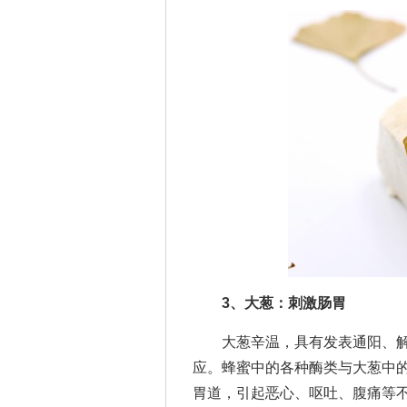
3、大葱：刺激肠胃
大葱辛温，具有发表通阳、解
应。蜂蜜中的各种酶类与大葱中
胃道，引起恶心、呕吐、腹痛等