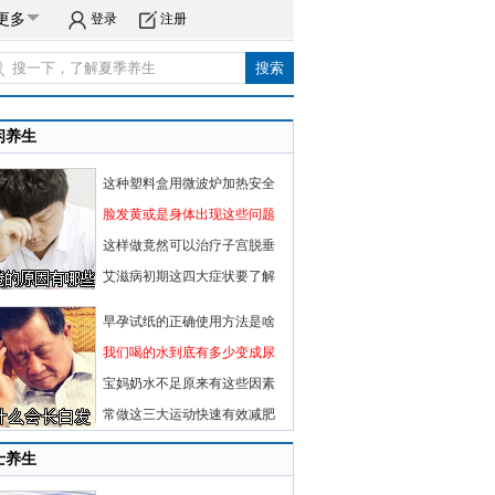
更多
登录
注册
闲养生
这种塑料盒用微波炉加热安全
脸发黄或是身体出现这些问题
这样做竟然可以治疗子宫脱垂
艾滋病初期这四大症状要了解
早孕试纸的正确使用方法是啥
我们喝的水到底有多少变成尿
宝妈奶水不足原来有这些因素
常做这三大运动快速有效减肥
士养生