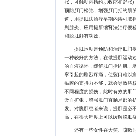
张，可触动内括约肌收缩和舒张)
预防肛门松弛，增强肛门括约肌
道，用提肛法治疗早期内痔可取
列腺炎、应用提肛缩肾法治疗便
和脱肛颇有功效。
提肛运动是预防和治疗肛门疾
一种较好的方法，在做提肛运动过
的血液循环，缓解肛门括约肌，
挛引起的剧烈疼痛，使裂口难以
黏膜的支持力不够，就会导致痔
不同程度的损伤，此时有效的肛
淤血扩张，增强肛门直肠局部的
发。对脱肛患者来说，提肛是必
高，在很大程度上可以缓解脱肛
还有一些女性在大笑、咳嗽时会