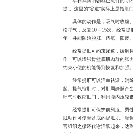
早在我国明朝就已流行的“养生十
提”。这里的“谷道”实际上是指
具体的动作是，吸气时收腹、迅
松呼气，反复10—15次。经常
年，并能防治脱肛、痔疮、阳痿
经常提肛可约束尿道，缓解尿
作，可以增强骨盆底肌肉群的张
约束小便的机能得到恢复和加强
经常提肛可以活血祛淤，消除
起。提气缩肛时，对肛周静脉产
呼气时收缩肛门，利用腹内压较
经常提肛可保护前列腺。男性
肛动作可使骨盆底的提肛肌、耻
官组织之循环代谢活跃起来，达