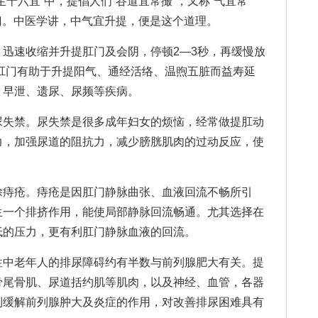
六宜”中，提倡人们“谷道宜常撮”，又称“气宜常
肛门。中医学讲，中气宜升提，便是这个道理。
速收缩并升提肛门及会阴，停顿2—3秒，再缓慢放
提肛门有助于升提阳气、通经活络、温煦五脏而益寿延
、早泄、遗尿、尿频等疾病。
失禁。尿失禁是很多成年妇女的烦恼，经常做提肛动
力，加强尿道的阻抗力，减少膀胱肌肉的过动反应，使
。
痔疮。痔疮是因肛门静脉曲张、血液回流不畅所引
生一个排挤作用，能使局部静脉回流畅通。尤其选择在
低的压力，更有利肛门静脉血液的回流。
中老年人的排尿障碍约有半数与前列腺肥大有关。提
骨尾骨肌、尿道括约肌等肌肉，以及神经、血管，各器
到缓解前列腺肿大及炎症的作用，对改善排尿困难具有