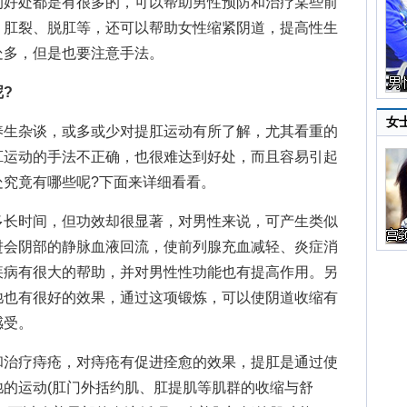
的好处
都是有很多的，可以帮助男性预防和治疗某些前
、肛裂、脱肛等，还可以帮助女性缩紧阴道，提高性生
处多，但是也要注意手法。
?
女
生杂谈，或多或少对提肛运动有所了解，尤其看重的
肛运动的手法不正确，也很难达到好处，而且容易引起
处究竟有哪些呢?下面来详细看看。
长时间，但功效却很显著，对男性来说，可产生类似
进会阴部的静脉血液回流，使前列腺充血减轻、炎症消
疾病有很大的帮助，并对男性性功能也有提高作用。另
弛也有很好的效果，通过这项锻炼，可以使阴道收缩有
感受。
治疗痔疮，对痔疮有促进痊愈的效果，提肛是通过使
的运动(肛门外括约肌、肛提肌等肌群的收缩与舒