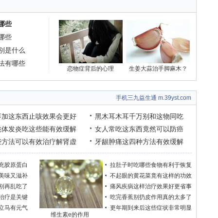
哪些
哪些
别是什么
法有哪些
恋物症背后的心理
生姜大蒜治手脚麻木？
手机三九益生通 m.39yst.com
枣加这东西止咳效果会更好
黑木耳木耳千万别和这物同吃
桃体发炎吃这些能有效缓解
女人常吃这东西竟然可以防癌
些方法可以有效治疗解肾虚
牙龈肿痛这四种方法有效缓解
充胶原蛋白
拉肚子时吃哪些食物有利于恢复
美味又滋补
不起眼的黄花菜竟有这样的功效
别再乱吃了
痛风疾病这样治疗效果好更省事
治疗是关键
吃完香蕉别扔皮作用真的太多了
立马有元气
更年期到来后这些症状非常明显
维生素e的作用