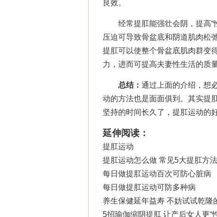
良效。
经常提肛能强壮会阴，提高“性
压迫可导致骨盆底和阴道肌肉松
提肛可以使整个骨盆底肌肉群变
力，进而可提高夫妻性生活的质
总结：
通过上面的介绍，想
动的方法也是面面俱到。其实提
坚持的时间长久了，提肛运动的
延伸阅读：
提肛运动
提肛运动怎么做 常见5大提肛方
每日做提肛运动百次可防心脏病
每日做提肛运动可防多种病
养生保健延年益寿 不妨试试乾隆
5招瑜伽缩阴提肛 让产后女人更“性