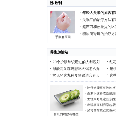
沸.热刊
年轻人头晕的原因有
失眠症的治疗方法有
超声刀和热拉提的区
糖尿病肾病的治疗方
手胀麻原因
养生加油站
20个护肤常识用过的人都说好
红
尿酸高又嘴馋想吃火锅怎么办
扁
常见的这九种食物很适合春天
这
吃什么能够有效的补
白萝卜这样吃既健康
女性来月经这些东西
出现腰疼别强忍趁早
经常熬夜吃点它身体
苦瓜的功效有哪些