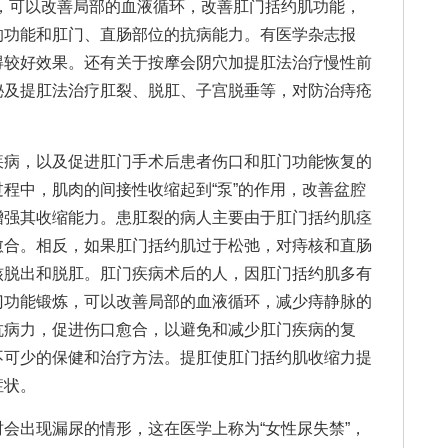
，可以改善局部的血液循环，改善肛门括约肌功能，
的功能和肛门、直肠部位的抗病能力。有医学杂志报
得较好效果。还有关于按摩会阴穴加提肛法治疗慢性前
秘及提肛法治疗肛裂、脱肛、子宫脱垂等，对防治痔疮
病，以及促进肛门手术后患者伤口和肛门功能恢复的
程中，肌肉的间接性收缩起到“泵”的作用，改善盆腔
增强其收缩能力。患肛裂的病人主要由于肛门括约肌痉
愈合。相反，如果肛门括约肌过于松弛，对痔核和直肠
核脱出和脱肛。肛门疾病术后的人，因肛门括约肌多有
门功能锻炼，可以改善局部的血液循环，减少痔静脉的
抗病力，促进伤口愈合，以避免和减少肛门疾病的复
不可少的保健和治疗方法。提肛使肛门括约肌收缩力提
症状。
出现漏尿的情形，这在医学上称为“女性尿失禁”，