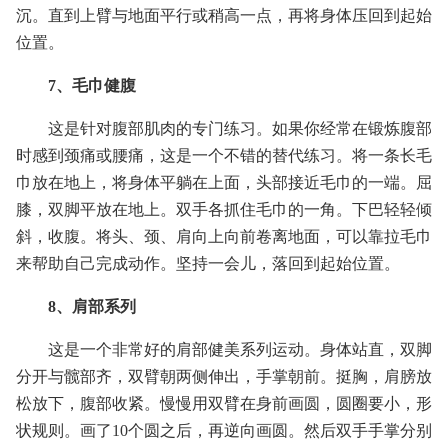
沉。直到上臂与地面平行或稍高一点，再将身体压回到起始
位置。
7、毛巾健腹
这是针对腹部肌肉的专门练习。如果你经常在锻炼腹部
时感到颈痛或腰痛，这是一个不错的替代练习。将一条长毛
巾放在地上，将身体平躺在上面，头部接近毛巾的一端。屈
膝，双脚平放在地上。双手各抓住毛巾的一角。下巴轻轻倾
斜，收腹。将头、颈、肩向上向前卷离地面，可以靠拉毛巾
来帮助自己完成动作。坚持一会儿，落回到起始位置。
8、肩部系列
这是一个非常好的肩部健美系列运动。身体站直，双脚
分开与髋部齐，双臂朝两侧伸出，手掌朝前。挺胸，肩膀放
松放下，腹部收紧。慢慢用双臂在身前画圆，圆圈要小，形
状规则。画了10个圆之后，再逆向画圆。然后双手手掌分别