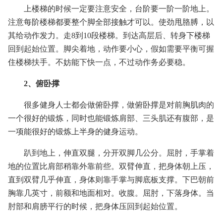
上楼梯的时候一定要注意安全，台阶要一阶一阶地上。
注意每阶楼梯都要整个脚全部接触才可以。使劲甩胳膊，以
其给动作发力。走8到10段楼梯。到达高层后、转身下楼梯
回到起始位置。脚尖着地，动作要小心，假如需要平衡可握
住楼梯扶手。不妨能下快一点，不过动作务必要稳。
2、俯卧撑
很多健身人士都会做俯卧撑，做俯卧撑是对前胸肌肉的
一个很好的锻炼，同时也能锻炼肩部、三头肌还有腹部，是
一项能很好的锻炼上半身的健身运动。
趴到地上，伸直双腿，分开双脚几公分。屈肘，手掌着
地的位置比肩部稍靠外靠前些。双臂伸直，把身体朝上压，
直到双臂几乎伸直，身体则靠手掌与脚底板支撑。下巴朝前
胸靠几英寸，前额和地面相对。收腹。屈肘，下落身体。当
肘部和肩膀平行的时候，把身体压回到起始位置。