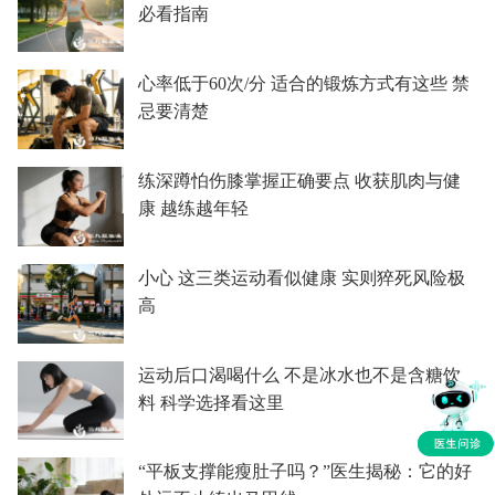
必看指南
心率低于60次/分 适合的锻炼方式有这些 禁
忌要清楚
练深蹲怕伤膝掌握正确要点 收获肌肉与健
康 越练越年轻
小心 这三类运动看似健康 实则猝死风险极
高
运动后口渴喝什么 不是冰水也不是含糖饮
料 科学选择看这里
“平板支撑能瘦肚子吗？”医生揭秘：它的好