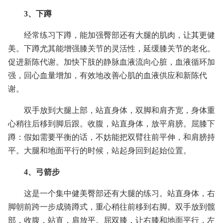
3、下蹲
经常练习下蹲，能加强臀部还有大腿的肌肉，让其更健
美。下蹲尤其能增强膝关节的灵活性，延缓膝关节的老化。
促进新陈代谢。加快下肢的静脉血液流向心脏，血液循环加
强，回心血量增加，有效地改善心肌的血液供应和新陈代
谢。
双手放到大腿上部，站直身体，双脚和肩齐宽，身体重
心稍往后移到脚后跟。收腹，站直身体，放平肩膀。屈膝下
蹲：假如需要平衡的话，不妨能把双臂往前平伸，和肩膀持
平。大腿和地面平行的时候，站起身回到起始位置。
4、弓箭步
这是一个集中健美臀部还有大腿的练习。站直身体，右
脚朝前跨一步成骑蹲式，重心稍往前移到右脚。双手放到髋
部，收腹，站直，肩放平。屈双膝，让右膝和地面平行，左