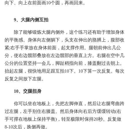
向下、向上在前面画10个圆，再画回来。
9、大腿内侧互拍
除了能够锻炼大腿内侧外，这个练习还有助于增加身体
的平衡感。身体向左侧躺下，头支在伸出的胳膊上，腹部收
紧;右手手掌放在身体前面，起支撑作用。腿朝前伸出几公
分，使右边髋部叠放在左边髋部的垂直上方。右腿在空中几
公分的位置坚持一会儿，脚趾稍指向前，膝盖翻过去朝上。
抬起左腿，很快地用足跟互拍10下。10下算一次反复。每次
反复之间放下左腿。
10、交腿扭身
你可以坐在地板上，先把左脚伸直，然后让右腿弯曲跨
过左腿，左手别住右膝盖。然后身体向右后方缓缓转动(右
手可撑在地板上保持平衡)，转至极限时保持20秒。反复做
8-10次后，换侧再做。