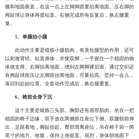
膝和地面垂直，在这一点上左脚脚跟要抬离地面。压右脚的
拇趾球让身体再度站直。右侧完成所有反复后，换左腿重
复。
5、单腿抬小腿
此动作主要是锻炼小腿肌肉，有美化腿型的作用，还可
以刺激肾经。站直身体，并拢双脚，一手握住一个稳固的物
体做支撑。右脚抬离地面，绕到左脚脚裸后面。通过交织还
有拇趾球按压让左脚跟抬离地面，尽量抬髙。坚持一会儿，
落回到起始位置。全套动作完成后，换右腿重复。
6、椅前全身下沉
这个主要是锻炼三头肌、胸部还有肩部肌肉。坐在一把
稳固的椅子边缘，双手放在两侧抓住座位下侧。双腿朝前伸
出，足跟着地，脚趾抬起。臀部滑离座位，吊在椅子前一两
英寸的地方。收腹，保持上身挺直。屈肘，身体朝地面下