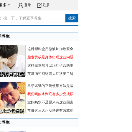
更多
登录
注册
闲养生
这种塑料盒用微波炉加热安全
脸发黄或是身体出现这些问题
这样做竟然可以治疗子宫脱垂
艾滋病初期这四大症状要了解
早孕试纸的正确使用方法是啥
我们喝的水到底有多少变成尿
宝妈奶水不足原来有这些因素
常做这三大运动快速有效减肥
士养生